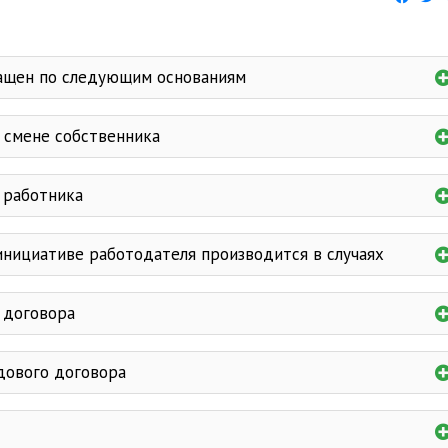
ащен по следующим основаниям
в любое врем
 смене собственника
с руководителем предприятия,
ером
 работника
 трудовом договоре
цев
с согласия работника
млен за две недели
инициативе работодателя производится в случаях
истечения срока окончания предупреждения
до истечения срока уведомления
 договора
ового договора
овых обязанностей
грубое нарушение