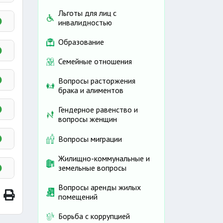
и в
Льготы для лиц с
инвалидностью
Образование
ние
Семейные отношения
 на
Вопросы расторжения
вием
брака и алиментов
Гендерное равенство и
вопросы женщин
ора
Вопросы миграции
Жилищно-коммунальные и
овии
земельные вопросы
ень
Вопросы аренды жилых
помещений
ения
Борьба с коррупцией