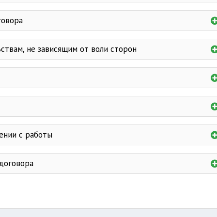
не работающего по совместительству
с изменениям
со сменой собственника
говора
пенсии по возрасту
по истечении его срока
в тече
ствам, не зависящим от воли сторон
ителем предприятия
продливается
не смены собственника
ю
ботника
олее иждивенцев
в связи с несоответст
а время отсутствия работника
иговора суда
х работников
со дня возвращения
ых правил приема на работу
стаж работы на данном предприятии
последний день работы
без отрыва
от производства
основания прекращения трудового догов
ении с работы
с отрывом от производства
двух лет после окончания учебы при усл
договора
от воли сторон
нных правил приема
 увечье
в д
в день предъявл
указываются эти причины.
в новых условиях труда