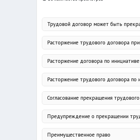
Трудовой договор может быть прекр
одной из сторон
Расторжение трудового договора при
истечению срока
обстоятельствам
заместителями, главным бухгалт
Расторжение договора по инициативе
в
3 меся
неизбранием
быть уведо
Расторжение трудового договора по 
до 
изменении в технологии
Согласование прекращения трудового
ликвидация предприятия
недостаточности квалификации
Предупреждение о прекращении труд
труд
Преимущественное право