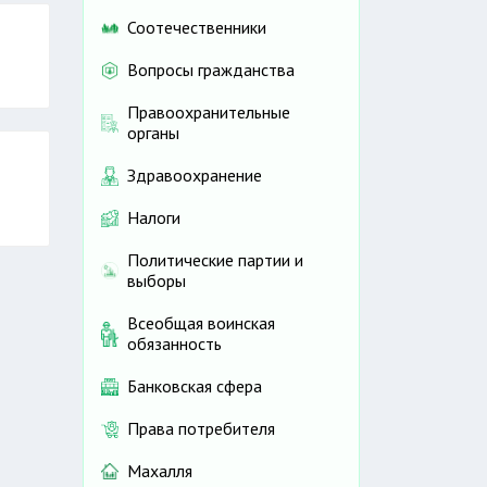
пию
Соотечественники
Вопросы гражданства
Правоохранительные
 был
органы
тка
днем
Здравоохранение
Налоги
Политические партии и
выборы
Всеобщая воинская
обязанность
Банковская сфера
Права потребителя
Махалля