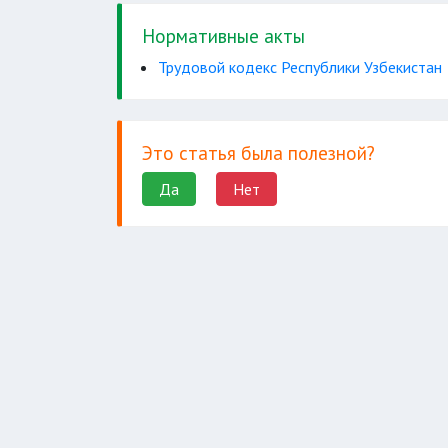
перенес
им требования о расчете
за время в
Нормативные акты
приказа о прекращении трудового
дополнительных р
Трудовой кодекс Республики Узбекистан
морального вреда
оставить работу
Это статья была полезной?
работника
оставления работы
Да
Нет