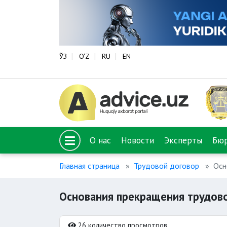
ЎЗ
O‘Z
RU
EN
О нас
Новости
Эксперты
Бю
Главная страница
Трудовой договор
Осн
Основания прекращения трудов
26 количество просмотров