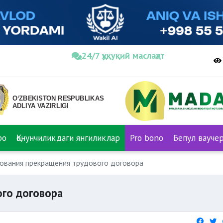
24/7 ҳуқуқий маслаҳат
ро
Қонунчиликдаги янгиликлар
Pro bono
Бепул вауче
ования прекращения трудового договора
ого договора