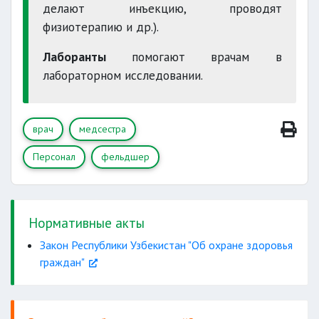
делают инъекцию, проводят
физиотерапию и др.).
Лаборанты
помогают врачам в
лабораторном исследовании.
свидетельство о
смерти
вносить предложения
врач
медсестра
Персонал
фельдшер
участие
Нормативные акты
Закон Республики Узбекистан "Об охране здоровья
граждан"
мероприятиях