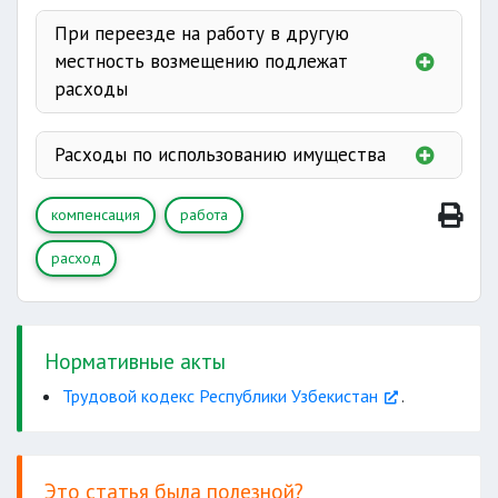
командировках
При переезде на работу в другую
в другую местность
местность возмещению подлежат
расходы
принадлежащего работнику
переезду и провозу
устройству
Расходы по использованию имущества
иные расходы
компенсация
работа
расход
амортизация транспортных
средств и расходы на их эксплуатацию, а
также амортизация инструмента
Нормативные акты
Трудовой кодекс Республики Узбекистан
.
Это статья была полезной?