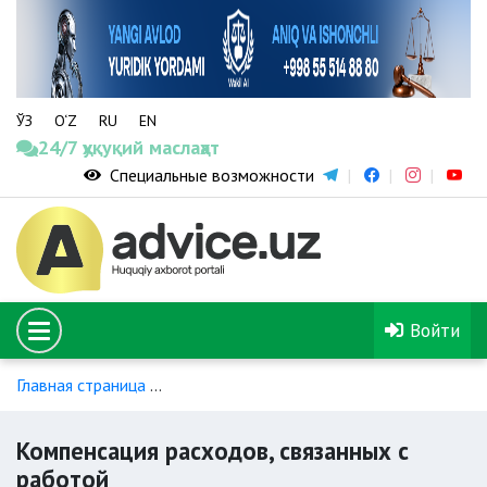
ЎЗ
O‘Z
RU
EN
24/7 ҳуқуқий маслаҳат
Специальные возможности
Войти
Главная страница
Гарантированные платежи и компенсаци
Компенсация расходов, связанных с
работой