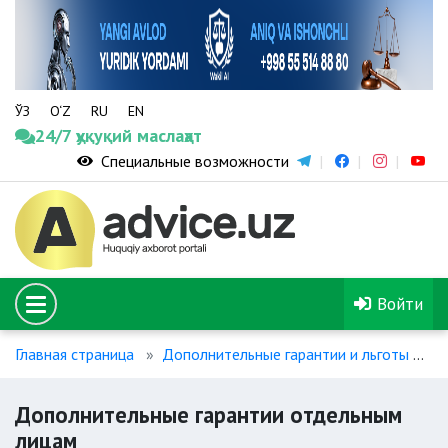
ЎЗ
O‘Z
RU
EN
24/7 ҳуқуқий маслаҳат
Специальные возможности
Войти
Главная страница
Дополнительные гарантии и льготы
Д
Дополнительные гарантии отдельным
лицам