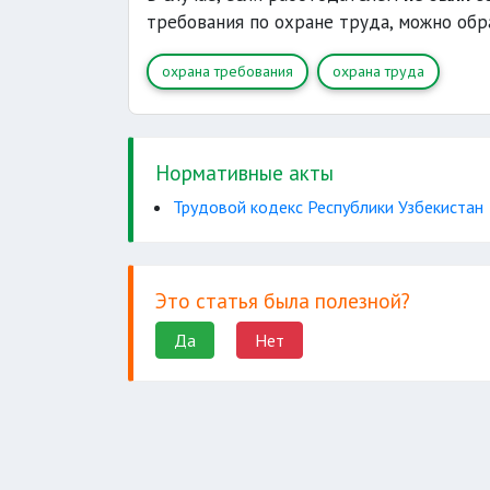
продовольственных продуктов
льгот
требования по охране труда, можно об
газированной воды
обеспечение отдельны
одежда, обувь
охрана требования
охрана труда
подготовки
Нормативные акты
Трудовой кодекс Республики Узбекистан
Это статья была полезной?
Да
Нет