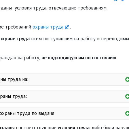
зданы условия труда, отвечающие требованиям
ие требований
охраны труда
.
охране труда
всем поступившим на работу и переводим
раждан на работу,
не подходящую им по состоянию
ны труда на:
ованиям
рмации
раны труда:
ловий
устранения опасных ситуаций
охраны труда по выдаче:
словиях труда
озданы
соответствующие
условия труда
, либо были нару