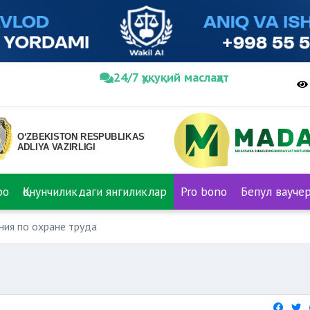
24/7 ҳуқуқий маслаҳат
ро
Қонунчиликдаги янгиликлар
Pro bono
Бепул вауче
ния по охране труда