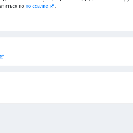
другое
службу по охране труда
ратиться по
по ссылке
.
х категорий работников
,
другие