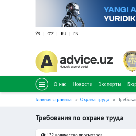
ЎЗ
O‘Z
RU
EN
О нас
Новости
Эксперты
Бю
Главная страница
Охрана труда
Требова
Требования по охране труда
132 количество просмотров