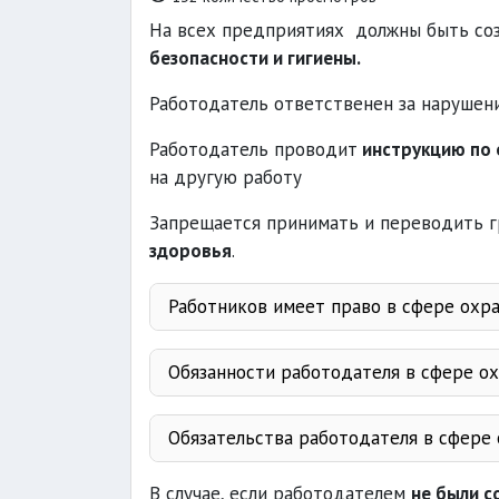
На всех предприятиях должны быть со
безопасности и гигиены.
Работодатель ответственен за нарушен
Работодатель проводит
инструкцию по 
на другую работу
Запрещается принимать и переводить г
здоровья
.
Работников имеет право в сфере охра
отвечающее треб
инфо
Обязанности работодателя в сфере ох
выдачу
ус
безопасности
Обязательства работодателя в сфере 
запроса
надзора
приравненных
обучение
об у
В случае, если работодателем
не были с