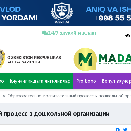
24/7 ҳуқуқий маслаҳат
ро
Қонунчиликдаги янгиликлар
Pro bono
Бепул вауче
Образовательно-воспитательный процесс в дошкольной ор
 процесс в дошкольной организации