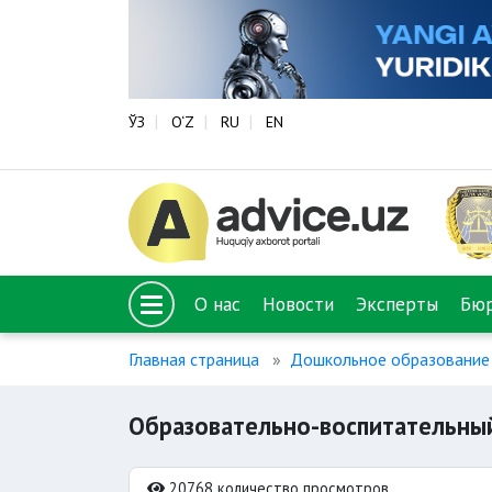
ЎЗ
O‘Z
RU
EN
О нас
Новости
Эксперты
Бю
Главная страница
Дошкольное образование
Образовательно-воспитательный
20768 количество просмотров