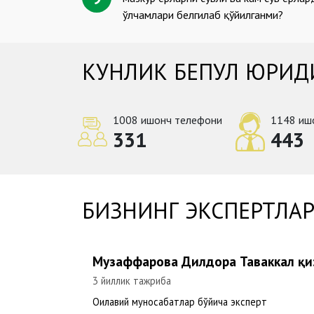
ўлчамлари белгилаб қўйилганми?
КУНЛИК БЕПУЛ ЮРИД
1008 ишонч телефони
1148 иш
331
443
БИЗНИНГ ЭКСПЕРТЛА
рожиддин
Музаффарова Дилдора Таваккал қи
3 йиллик тажриба
Оилавий муносабатлар бўйича эксперт