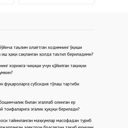
бўйича таълим олаётган ходимнинг ўқиши
а иш ҳақи сақланган ҳолда таътил бериладими?
нинг хорижга чиқиши учун қўйилган тақиқни
умкин?
ун фуқароларга субсидия тўлаш тартиби
збошимчалик билан эгаллаб олинган ер
ай тоифаларига эгалик ҳуқуқи берилади?
оси тайинланган маҳкумлар масофадан туриб
ўлжалланган электрон браслетни тақиб юришни