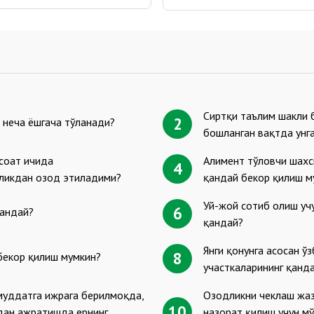
Сиртқи таълим шакли 
2
 неча ёшгача тўланади?
бошланган вақтда унг
соат ичида
Алимент тўловчи шахс
4
рликдан озод этиладими?
қандай бекор қилиш м
Уй-жой сотиб олиш уч
6
қандай?
қандай?
Янги қонунга асосан ў
8
бекор қилиш мумкин?
участкаларининг қанд
муддатга ижрага берилмоқда,
Озодликни чеклаш жаз
10
рдан ажратишда ернинг
назорат қилиш учун м