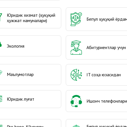
Юридик хизмат (ҳуқуқий
Бепул ҳуқуқий ёрда
ҳужжат намуналари)
Экология
Абитуриентлар учун
Маълумотлар
IT соҳа юзасидан
Юридик луғат
Ишонч телефонлари
Бепул ҳуқуқий ёрда
Pro bono-Кўнгилли