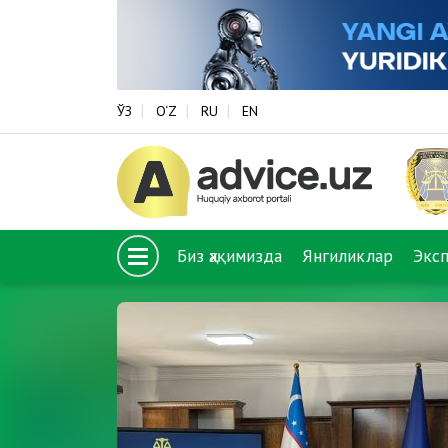
ЎЗ
O‘Z
RU
EN
Биз ҳақимизда
Янгиликлар
Экс