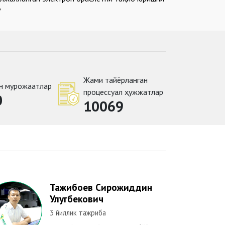
?
Жами тайёрланган
н мурожаатлар
процессуал ҳужжатлар
0
10069
Тажибоев Сирожиддин
Музаффаро
Улугбекович
3 йиллик тажр
3 йиллик тажриба
Оилавий мунос