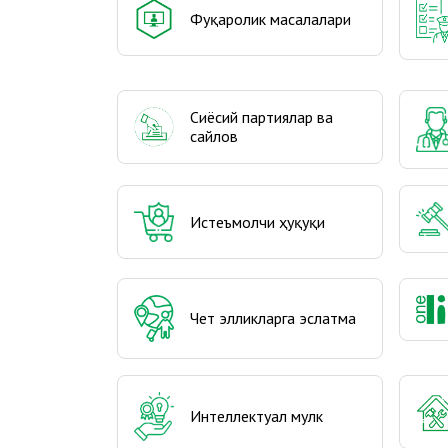
Фуқаролик масалалари
Сиёсий партиялар ва
сайлов
Истеъмолчи ҳуқуқи
Чет элликларга эслатма
Интеллектуал мулк