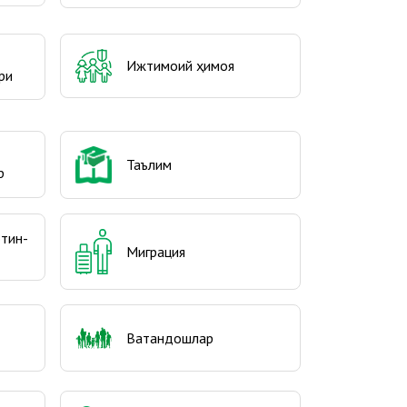
Ижтимоий ҳимоя
ри
Таълим
р
отин-
Миграция
Ватандошлар