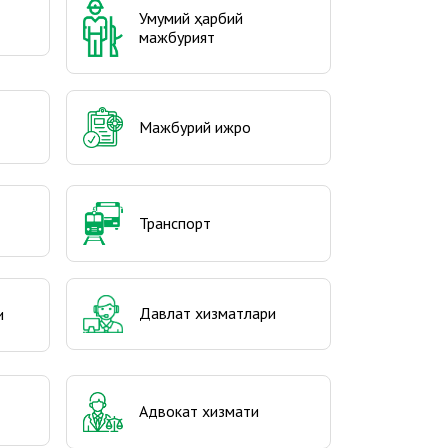
Умумий ҳарбий
мажбурият
Мажбурий ижро
Транспорт
Давлат хизматлари
и
Адвокат хизмати