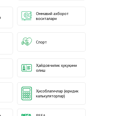
Оммавий ахборот
м
воситалари
Спорт
Ҳайдовчилик ҳуқуқини
олиш
Ҳисоблагичлар (юридик
калькуляторлар)
м
PSEA