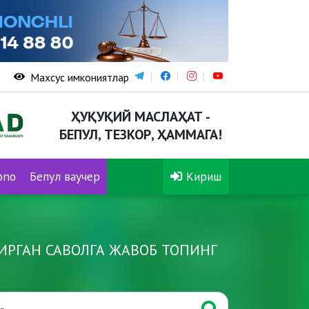
Махсус имкониятлар
ҲУҚУҚИЙ МАСЛАҲАТ -
БЕПУЛ, ТЕЗКОР, ҲАММАГА!
ono
Бепул ваучер
Кириш
ИРГАН САВОЛГА ЖАВОБ ТОПИНГ