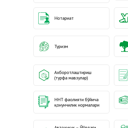
Нотариат
Туризм
Ахборотлаштириш
(турфа мавзулар)
ННТ фаолияти бўйича
қонунчилик нормалари
Автоҳуқуқ – Йўлдаги