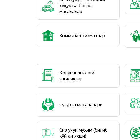
ҳуқуқ ва бошқа
масалалар
Коммунал хизматлар
Қонунчиликдаги
янгиликлар
Cуғурта масалалари
Сиз учун муҳим (билиб
қўйган яхши)