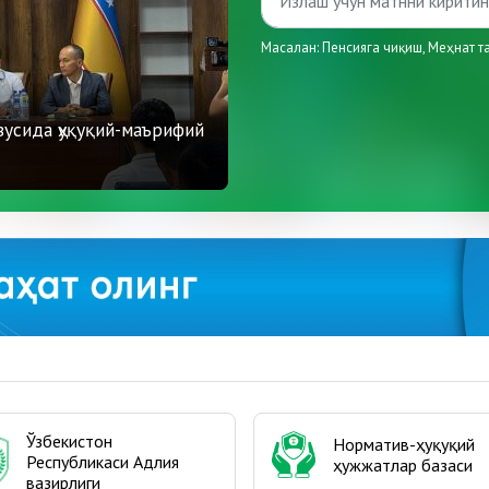
Масалан:
Пенсияга чиқиш
,
Меҳнат т
04.08.2026
зусида ҳуқуқий-маърифий
Давлат бюджетини тузиш в
такомиллаштирилди
Ўзбекистон
Норматив-ҳуқуқий
Республикаси Адлия
ҳужжатлар базаси
вазирлиги