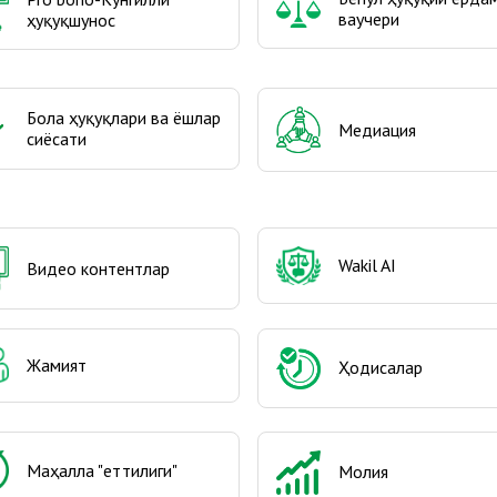
ваучери
ҳуқуқшунос
Бола ҳуқуқлари ва ёшлар
Медиация
сиёсати
Wakil AI
Видео контентлар
Жамият
Ҳодисалар
Маҳалла "еттилиги"
Молия