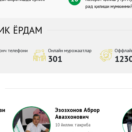
рад қилиши мумкинми
ИК ЁРДАМ
онч телефони
Онлайн мурожаатлар
Оффлай
301
123
Р
зи
Эзозхонов Аброр
Авазхонович
10 йиллик тажриба