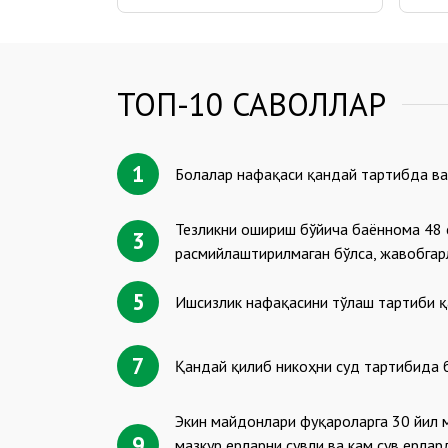
ТОП-10 САВОЛЛАР
1
Болалар нафақаси қандай тартибда ва
Тезликни ошириш бўйича баённома 48 
3
расмийлаштирилмаган бўлса, жавобга
5
Ишсизлик нафақасини тўлаш тартиби 
7
Қандай қилиб никоҳни суд тартибида 
Экин майдонлари фуқароларга 30 йил 
9
мазкур ерларни сувли ва кам сув ерла