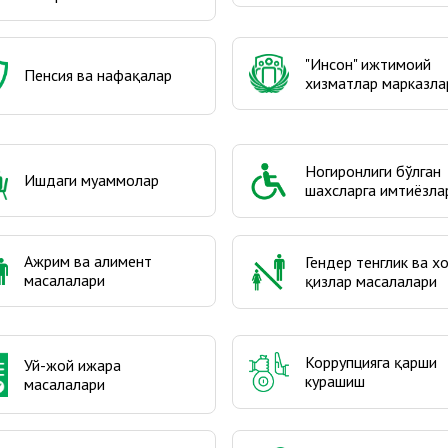
"Инсон" ижтимоий
Пенсия ва нафақалар
хизматлар марказла
Ногиронлиги бўлган
Ишдаги муаммолар
шахсларга имтиёзла
Ажрим ва алимент
Гендер тенглик ва х
масалалари
қизлар масалалари
Коррупцияга қарши
Уй-жой ижара
курашиш
масалалари