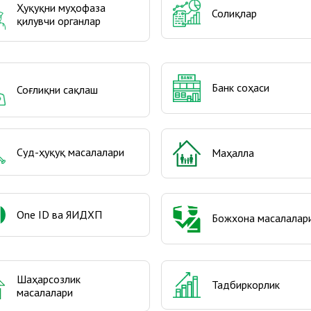
Ҳуқуқни муҳофаза
Солиқлар
қилувчи органлар
Банк соҳаси
Соғлиқни сақлаш
Суд-ҳуқуқ масалалари
Маҳалла
One ID ва ЯИДХП
Божхона масалалар
Шаҳарсозлик
Тадбиркорлик
масалалари