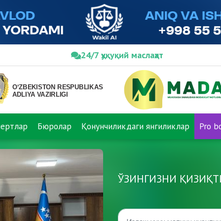
24/7 ҳуқуқий маслаҳат
пертлар
Бюролар
Қонунчиликдаги янгиликлар
Pro b
ЎЗИНГИЗНИ ҚИЗИҚТ