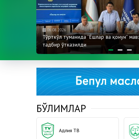
06.08.2026
“Қўйлиқ”
Тўрткўл туманида “Ёшлар ва қонун” мав
тадбир ўтказилди
БЎЛИМЛАР
Адлия ТВ