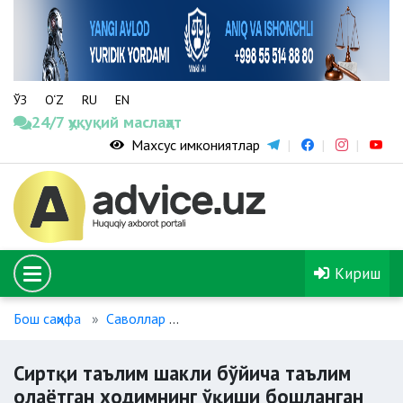
ЎЗ
O‘Z
RU
EN
24/7 ҳуқуқий маслаҳат
Махсус имкониятлар
Кириш
Бош саҳифа
Саволлар
Сиртқи таълим шакли бўйича таъл
Сиртқи таълим шакли бўйича таълим
олаётган ходимнинг ўқиши бошланган