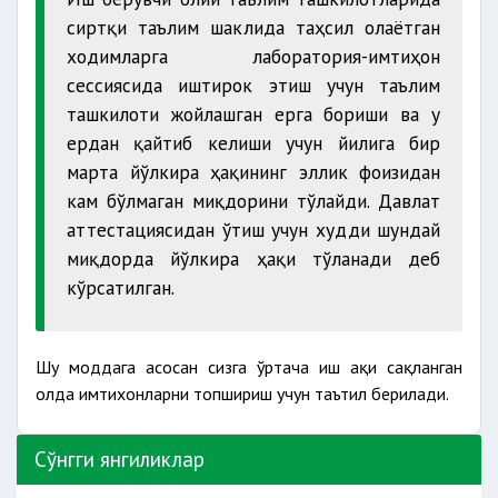
сиртқи таълим шаклида таҳсил олаётган
ходимларга лаборатория-имтиҳон
сессиясида иштирок этиш учун таълим
ташкилоти жойлашган ерга бориши ва у
ердан қайтиб келиши учун йилига бир
марта йўлкира ҳақининг эллик фоизидан
кам бўлмаган миқдорини тўлайди. Давлат
аттестациясидан ўтиш учун худди шундай
миқдорда йўлкира ҳақи тўланади деб
кўрсатилган.
Шу моддага асосан сизга ўртача иш ҳақи сақланган
ҳолда имтихонларни топшириш учун таътил берилади.
Сўнгги янгиликлар