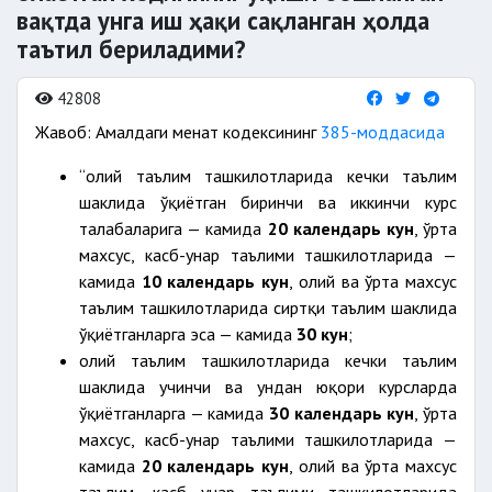
вақтда унга иш ҳақи сақланган ҳолда
таътил бериладими?
42808
Жавоб: Амалдаги меҳнат кодексининг
385-моддасида
“олий таълим ташкилотларида кечки таълим
шаклида ўқиётган биринчи ва иккинчи курс
талабаларига — камида
20 календарь кун
, ўрта
махсус, касб-ҳунар таълими ташкилотларида —
камида
10 календарь кун
, олий ва ўрта махсус
таълим ташкилотларида сиртқи таълим шаклида
ўқиётганларга эса — камида
30 кун
;
олий таълим ташкилотларида кечки таълим
шаклида учинчи ва ундан юқори курсларда
ўқиётганларга — камида
30 календарь кун
, ўрта
махсус, касб-ҳунар таълими ташкилотларида —
камида
20 календарь кун
, олий ва ўрта махсус