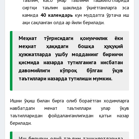
таълим, касб ҳунар таълими ташкилотларида
сиртқи таълим шаклида ўқиётганларга эса
камида
40 календарь
кун муддатга ўртача иш
ҳақи сақланган ҳолда ҳар йили берилади.
Меҳнат тўғрисидаги қонунчилик ёки
меҳнат ҳақидаги бошқа ҳуқуқий
ҳужжатларда ушбу модданинг биринчи
қисмида назарда тутилганига нисбатан
давомийлиги кўпроқ бўлган ўқув
таътиллари назарда тутилиши мумкин.
Ишни ўқиш билан бирга олиб бораётган ходимларга
навбатдаги меҳнат таътиллари улар ўқув
таътилларидан фойдаланганлигидан қатъи назар
берилади.
Иш берувчи олий таълим ташкилотларида