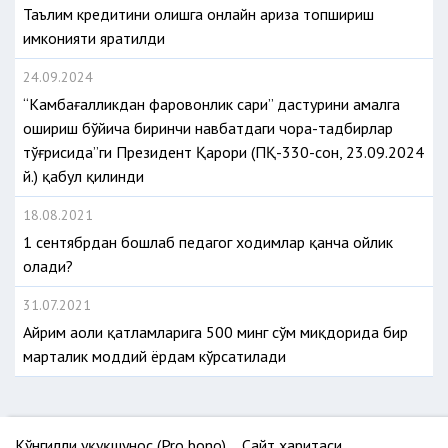
Таълим кредитини олишга онлайн ариза топшириш
имконияти яратилди
24.09.2024
“Камбағалликдан фаровонлик сари” дастурини амалга
ошириш бўйича биринчи навбатдаги чора-тадбирлар
тўғрисида”ги Президент Қарори (ПҚ-330-сон, 23.09.2024
й.) қабул қилинди
18.08.2021
1 сентябрдан бошлаб педагог ходимлар қанча ойлик
олади?
31.07.2021
Айрим аҳоли қатламларига 500 минг сўм миқдорида бир
марталик моддий ёрдам кўрсатилади
Кўнгилли ҳуқуқшунос (Pro bono)
Сайт харитаси