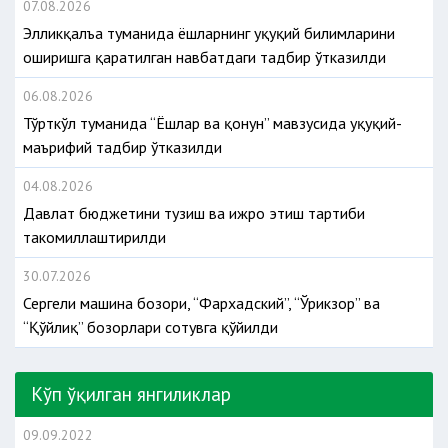
07.08.2026
Элликқалъа туманида ёшларнинг ҳуқуқий билимларини
оширишга қаратилган навбатдаги тадбир ўтказилди
06.08.2026
Тўрткўл туманида “Ёшлар ва қонун” мавзусида ҳуқуқий-
маърифий тадбир ўтказилди
04.08.2026
Давлат бюджетини тузиш ва ижро этиш тартиби
такомиллаштирилди
30.07.2026
Сергели машина бозори, “Фархадский”, “Ўрикзор” ва
“Қўйлиқ” бозорлари сотувга қўйилди
Кўп ўқилган янгиликлар
09.09.2022