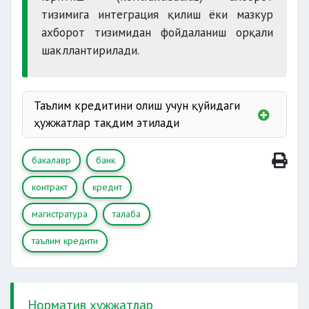
тизимига интеграция қилиш ёки мазкур
ахборот тизимидан фойдаланиш орқали
шакллантирилади.
Таълим кредитини олиш учун қуйидаги
ҳужжатлар тақдим этилади
ариза
бакалавр
банк
контракт
кредит
контракт
қайтаришнинг таъминланиши
магистратура
талаба
(масалан, жисмоний ёки
таълим кредити
юридик шахсларнинг кафолати, мол-мулк ёки
қимматли қоғозлар гарови, кредитнинг
қайтарилмаслиги хавфини суғурталаш
ҳақидаги суғурта полиси)
Норматив ҳужжатлар