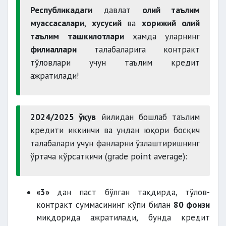
Республикадаги
давлат
олий таълим
муассасалари
,
хусусий
ва
хорижий олий
таълим
ташкилотлари
ҳамда уларнинг
филиаллари
талабаларига контракт
тўловлари учун таълим кредит
ажратилади!
2024/2025 ўқув
йилидан бошлаб таълим
кредити иккинчи ва ундан юқори босқич
талабалари учун фанларни ўзлаштиришнинг
ўртача кўрсаткичи (grade point average):
«3»
дан паст бўлган тақдирда, тўлов-
контракт суммасининг кўпи билан
80 фоизи
миқдорида ажратилади, бунда кредит