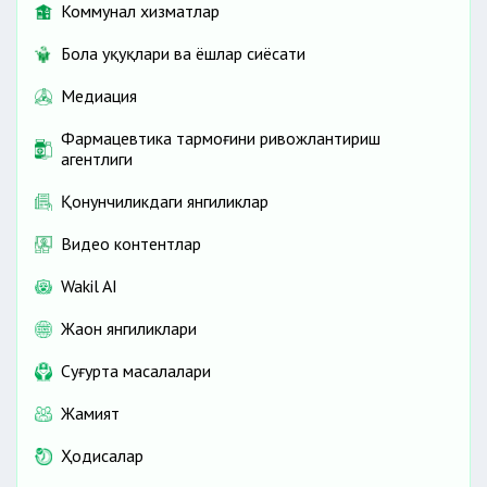
Коммунал хизматлар
Бола ҳуқуқлари ва ёшлар сиёсати
Медиация
Фармацевтика тармоғини ривожлантириш
агентлиги
Қонунчиликдаги янгиликлар
Видео контентлар
Wakil AI
Жаҳон янгиликлари
Cуғурта масалалари
Жамият
Ҳодисалар