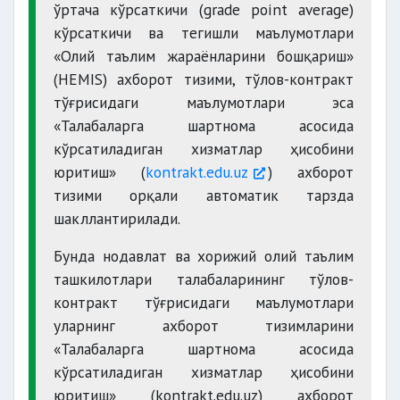
ўртача кўрсаткичи (grade point average)
кўрсаткичи ва тегишли маълумотлари
«Олий таълим жараёнларини бошқариш»
(НEMIS) ахборот тизими, тўлов-контракт
тўғрисидаги маълумотлари эса
«Талабаларга шартнома асосида
кўрсатиладиган хизматлар ҳисобини
юритиш» (
kontrakt.edu.uz
) ахборот
тизими орқали автоматик тарзда
шакллантирилади.
Бунда нодавлат ва хорижий олий таълим
ташкилотлари талабаларининг тўлов-
контракт тўғрисидаги маълумотлари
уларнинг ахборот тизимларини
«Талабаларга шартнома асосида
кўрсатиладиган хизматлар ҳисобини
юритиш» (kontrakt.edu.uz) ахборот