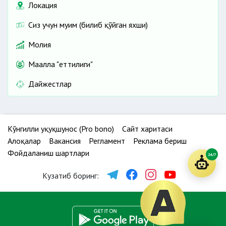
Локация
Сиз учун муҳим (билиб қўйган яхши)
Молия
Маҳалла "еттилиги"
Дайжестлар
Кўнгилли ҳуқуқшунос (Pro bono)
Сайт харитаси
Алоқалар
Вакансия
Регламент
Реклама бериш
Фойдаланиш шартлари
24/7
Кузатиб боринг: