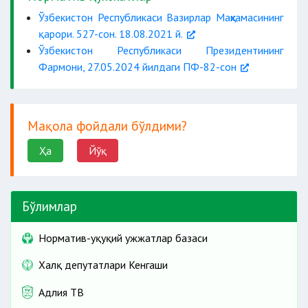
«Ижтимоий ҳимоя ягона реестри»га
Ўзбекистон Республикаси Вазирлар Маҳкамасининг
қарори. 527-сон. 18.08.2021 й.
Ўзбекистон Республикаси Президентининг
Фармони, 27.05.2024 йилдаги ПФ-82-сон
банкнинг ички ҳужжатларида
Мақола фойдали бўлдими?
Ҳа
Йўқ
Бўлимлар
Норматив-ҳуқуқий ҳужжатлар базаси
Халқ депутатлари Кенгаши
Адлия ТВ