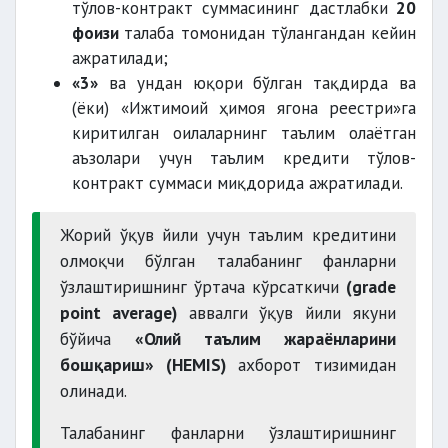
тўлов-контракт суммасининг дастлабки
20
фоизи
талаба томонидан тўлангандан кейин
ажратилади;
«3»
ва ундан юқори бўлган тақдирда ва
(ёки) «Ижтимоий ҳимоя ягона реестри»га
киритилган оилаларнинг таълим олаётган
аъзолари учун таълим кредити тўлов-
контракт суммаси миқдорида ажратилади.
Жорий ўқув йили учун таълим кредитини
олмоқчи бўлган талабанинг фанларни
ўзлаштиришнинг ўртача кўрсаткичи
(grade
point average)
аввалги ўқув йили якуни
бўйича
«Олий таълим жараёнларини
бошқариш» (НEMIS)
ахборот тизимидан
олинади.
Талабанинг фанларни ўзлаштиришнинг