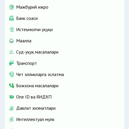
Мажбурий ижро
Банк соҳаси
Истеъмолчи ҳуқуқи
Маҳалла
Суд-ҳуқуқ масалалари
Транспорт
Чет элликларга эслатма
Божхона масалалари
One ID ва ЯИДХП
Давлат хизматлари
Интеллектуал мулк