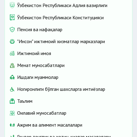
Ўзбекистон Республикаси Адлия вазирлиги
Ўзбекистон Республикаси Конституцияси
Пенсия ва нафақалар
"Инсон" ижтимоий хизматлар марказлари
Ижтимоий ҳимоя
Меҳнат муносабатлари
Ишдаги муаммолар
Ногиронлиги бўлган шахсларга имтиёзлар
Таълим
Оилавий муносабатлар
Ажрим ва алимент масалалари
Гендер тенглик ва хотин-қизлар масалалари