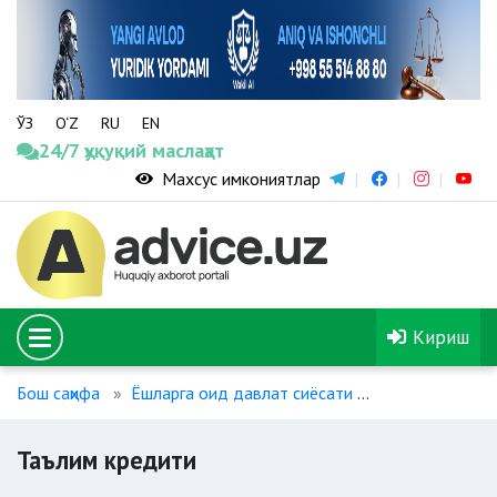
ЎЗ
O‘Z
RU
EN
24/7 ҳуқуқий маслаҳат
Махсус имкониятлар
Кириш
Бош саҳифа
Ёшларга оид давлат сиёсати
Таълим креди
Таълим кредити