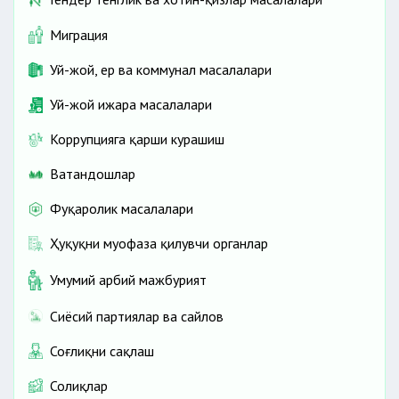
Миграция
Уй-жой, ер ва коммунал масалалари
Уй-жой ижара масалалари
Коррупцияга қарши курашиш
Ватандошлар
Фуқаролик масалалари
Ҳуқуқни муҳофаза қилувчи органлар
Умумий ҳарбий мажбурият
Сиёсий партиялар ва сайлов
Соғлиқни сақлаш
Солиқлар