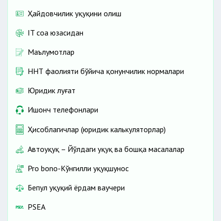
Ҳайдовчилик ҳуқуқини олиш
IT соҳа юзасидан
Маълумотлар
ННТ фаолияти бўйича қонунчилик нормалари
Юридик луғат
Ишонч телефонлари
Ҳисоблагичлар (юридик калькуляторлар)
Автоҳуқуқ – Йўлдаги ҳуқуқ ва бошқа масалалар
Pro bono-Кўнгилли ҳуқуқшунос
Бепул ҳуқуқий ёрдам ваучери
PSEA