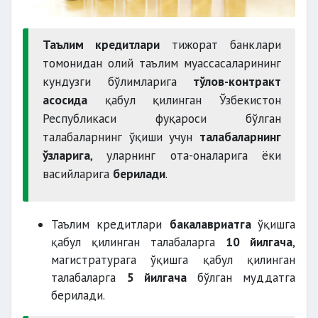
Таълим кредитлари
тижорат банклари
томонидан олий таълим муассасаларининг
кундузги бўлимларига
тўлов-контракт
асосида
қабул қилинган Ўзбекистон
Республикаси фуқароси бўлган
талабаларнинг ўқиши учун
талабаларнинг
ўзларига
, уларнинг ота-оналарига ёки
васийларига
берилади
.
Таълим кредитлари
бакалавриатга
ўқишга
қабул қилинган талабаларга
10 йилгача
,
магистратурага ўқишга қабул қилинган
талабаларга
5 йилгача
бўлган муддатга
берилади.