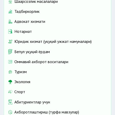
Шаҳарсозлик масалалари
Тадбиркорлик
Адвокат хизмати
Нотариат
Юридик хизмат (ҳуқуқий ҳужжат намуналари)
Бепул ҳуқуқий ёрдам
Оммавий ахборот воситалари
Туризм
Экология
Спорт
Абитуриентлар учун
Ахборотлаштириш (турфа мавзулар)