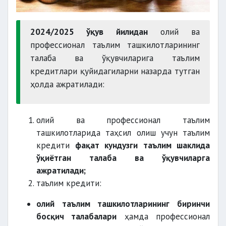
2024/2025 ўқув йилидан
олий ва
профессионал таълим ташкилотларининг
талаба ва ўқувчиларига таълим
кредитлари қуйидагиларни назарда тутган
ҳолда ажратилади:
олий ва профессионал таълим
ташкилотларида таҳсил олиш учун таълим
кредити
фақат кундузги таълим шаклида
ўқиётган талаба ва ўқувчиларга
ажратилади;
таълим кредити:
олий таълим ташкилотларининг биринчи
босқич талабалари
ҳамда профессионал