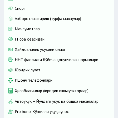
Спорт
Ахборотлаштириш (турфа мавзулар)
Маълумотлар
IT соҳа юзасидан
Ҳайдовчилик ҳуқуқини олиш
ННТ фаолияти бўйича қонунчилик нормалари
Юридик луғат
Ишонч телефонлари
Ҳисоблагичлар (юридик калькуляторлар)
Автоҳуқуқ – Йўлдаги ҳуқуқ ва бошқа масалалар
Pro bono-Кўнгилли ҳуқуқшунос