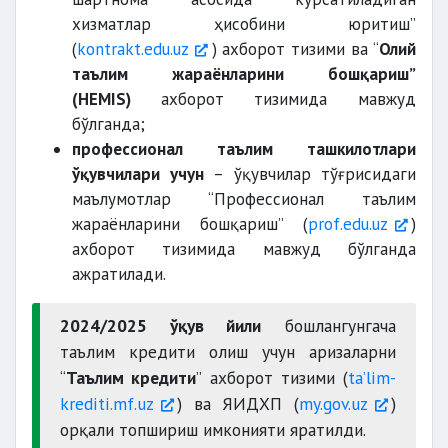
хизматлар ҳисобини юритиш”
(
kontrakt.edu.uz
) ахборот тизими ва “
Олий
таълим жараёнларини бошқариш”
(HEMIS)
ахборот тизимида мавжуд
бўлганда;
профессионал таълим ташкилотлари
ўқувчилари учун
– ўқувчилар тўғрисидаги
маълумотлар “Профессионал таълим
жараёнларини бошқариш” (
prof.edu.uz
)
ахборот тизимида мавжуд бўлганда
ажратилади.
2024/2025 ўқув йили
бошлангунгача
таълим кредити олиш учун аризаларни
“
Таълим кредити
” ахборот тизими (
taʼlim-
krediti.mf.uz
) ва ЯИДХП (
my.gov.uz
)
орқали топшириш имконияти яратилди.