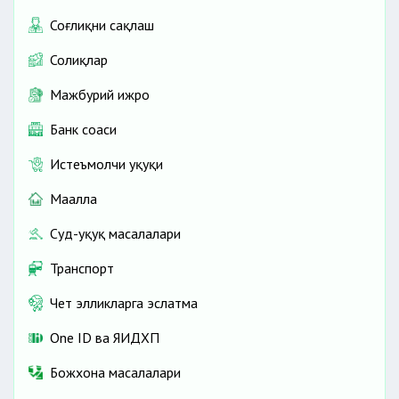
Соғлиқни сақлаш
Солиқлар
Мажбурий ижро
Банк соҳаси
Истеъмолчи ҳуқуқи
Маҳалла
Суд-ҳуқуқ масалалари
Транспорт
Чет элликларга эслатма
One ID ва ЯИДХП
Божхона масалалари