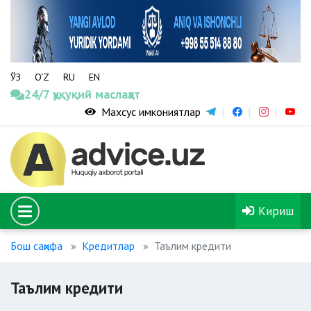
ЎЗ
O‘Z
RU
EN
24/7 ҳуқуқий маслаҳат
Махсус имкониятлар
Кириш
Бош саҳифа
Кредитлар
Таълим кредити
Таълим кредити