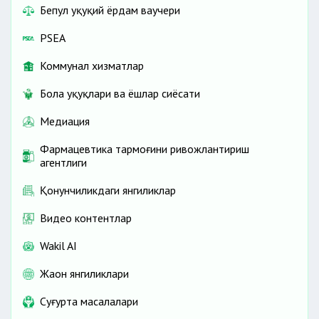
Бепул ҳуқуқий ёрдам ваучери
PSEA
Коммунал хизматлар
Бола ҳуқуқлари ва ёшлар сиёсати
Медиация
Фармацевтика тармоғини ривожлантириш
агентлиги
Қонунчиликдаги янгиликлар
Видео контентлар
Wakil AI
Жаҳон янгиликлари
Cуғурта масалалари