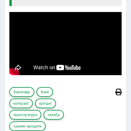
бакалавр
банк
контракт
кредит
магистратура
талаба
таълим кредити