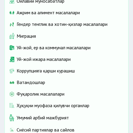
Оилавий муносабатлар
Ажрим ва алимент масалалари
Гендер тенглик ва хотин-қизлар масалалари
Миграция
Уй-жой, ер ва коммунал масалалари
Уй-жой ижара масалалари
Коррупцияга қарши курашиш
Ватандошлар
Фуқаролик масалалари
Ҳуқуқни муҳофаза қилувчи органлар
Умумий ҳарбий мажбурият
Сиёсий партиялар ва сайлов