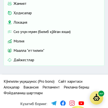
Жамият
Ҳодисалар
Локация
Сиз учун муҳим (билиб қўйган яхши)
Молия
Маҳалла "еттилиги"
Дайжестлар
Кўнгилли ҳуқуқшунос (Pro bono)
Сайт харитаси
Алоқалар
Вакансия
Регламент
Реклама бериш
Фойдаланиш шартлари
24/7
Кузатиб боринг: