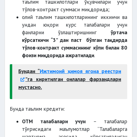
таълим ташкилотлари ўқувчилари учун
тўлов-контракт суммаси миқдорида;
олий таълим ташкилотларининг иккинчи ва
ундан юқори курс талабалари учун
фанларни ўзлаштиришнинг
ўртача
кўрсаткичи “3” дан паст бўлган тақдирда
тўлов-контракт суммасининг кўпи билан 80
фоизи миқдорида ажратилади
.
Бундан “
Ижтимоий ҳимоя ягона реестри
”га киритилган оилалар фарзандлари
мустасно.
Бунда таълим кредити:
ОТМ талабалари учун
– талабалар
тўғрисидаги маълумотлар “Талабаларга
шартнома асосида кўрсатиладиган