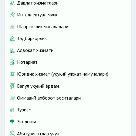
Давлат хизматлари
Интеллектуал мулк
Шаҳарсозлик масалалари
Тадбиркорлик
Адвокат хизмати
Нотариат
Юридик хизмат (ҳуқуқий ҳужжат намуналари)
Бепул ҳуқуқий ёрдам
Оммавий ахборот воситалари
Туризм
Экология
Абитуриентлар учун