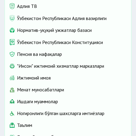
Адлия ТВ
Ўзбекистон Республикаси Адлия вазирлиги
Норматив-ҳуқуқий ҳужжатлар базаси
Ўзбекистон Республикаси Конституцияси
Пенсия ва нафақалар
"Инсон" ижтимоий хизматлар марказлари
Ижтимоий ҳимоя
Меҳнат муносабатлари
Ишдаги муаммолар
Ногиронлиги бўлган шахсларга имтиёзлар
Таълим