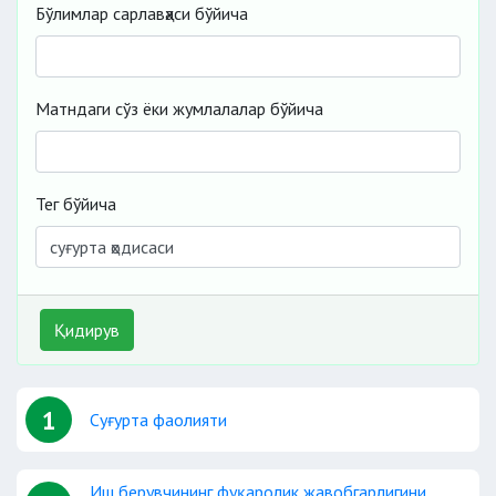
Бўлимлар сарлавҳаси бўйича
Матндаги сўз ёки жумлалалар бўйича
Тег бўйича
Қидирув
1
Суғурта фаолияти
Иш берувчининг фуқаролик жавобгарлигини