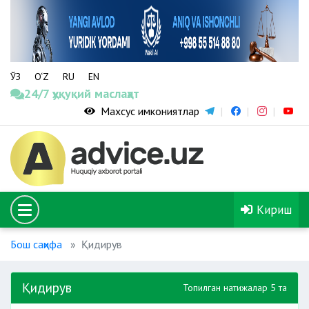
ЎЗ
O‘Z
RU
EN
24/7 ҳуқуқий маслаҳат
Махсус имкониятлар
Кириш
Бош саҳифа
Қидирув
Қидирув
Топилган натижалар 5 та