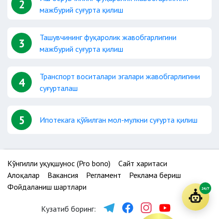
2
мажбурий суғурта қилиш
Ташувчининг фуқаролик жавобгарлигини
3
мажбурий суғурта қилиш
Транспорт воситалари эгалари жавобгарлигини
4
суғурталаш
5
Ипотекага қўйилган мол-мулкни суғурта қилиш
Кўнгилли ҳуқуқшунос (Pro bono)
Сайт харитаси
Алоқалар
Вакансия
Регламент
Реклама бериш
Фойдаланиш шартлари
24/7
Кузатиб боринг: