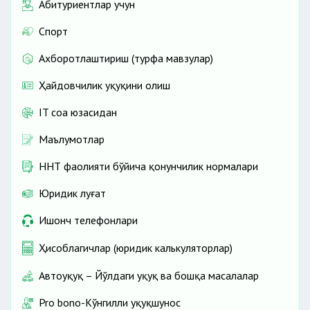
Абитуриентлар учун
Спорт
Ахборотлаштириш (турфа мавзулар)
Ҳайдовчилик ҳуқуқини олиш
IT соҳа юзасидан
Маълумотлар
ННТ фаолияти бўйича қонунчилик нормалари
Юридик луғат
Ишонч телефонлари
Ҳисоблагичлар (юридик калькуляторлар)
Автоҳуқуқ – Йўлдаги ҳуқуқ ва бошқа масалалар
Pro bono-Кўнгилли ҳуқуқшунос