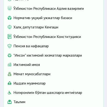
Ўзбекистон Республикаси Адлия вазирлиги
Норматив-ҳуқуқий ҳужжатлар базаси
Халқ депутатлари Кенгаши
Ўзбекистон Республикаси Конституцияси
Пенсия ва нафақалар
"Инсон" ижтимоий хизматлар марказлари
Ижтимоий ҳимоя
Меҳнат муносабатлари
Ишдаги муаммолар
Ногиронлиги бўлган шахсларга имтиёзлар
Таълим