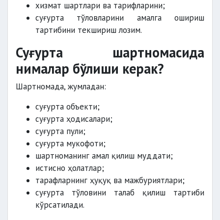
хизмат шартлари ва тарифларини;
суғурта тўловларини амалга ошириш
тартибини текшириш лозим.
Суғурта шартномасида
нималар бўлиши керак?
Шартномада, жумладан:
суғурта объекти;
суғурта ҳодисалари;
суғурта пули;
суғурта мукофоти;
шартноманинг амал қилиш муддати;
истисно ҳолатлар;
тарафларнинг ҳуқуқ ва мажбуриятлари;
суғурта тўловини талаб қилиш тартиби
кўрсатилади.