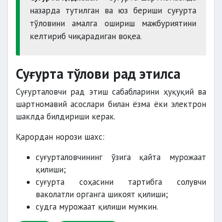
назарда тутилган ва юз бериши суғурта
тўловини амалга ошириш мажбуриятини
келтириб чиқарадиган воқеа.
Суғурта тўлови рад этилса
Суғурталовчи рад этиш сабабларини ҳуқуқий ва
шартномавий асослари билан ёзма ёки электрон
шаклда билдириши керак.
Қарордан норози шахс:
суғурталовчининг ўзига қайта мурожаат
қилиши;
суғурта соҳасини тартибга солувчи
ваколатли органга шикоят қилиши;
судга мурожаат қилиши мумкин.