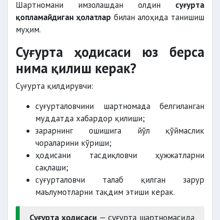
Шартномани имзолашдан олдин
суғурта
қопламайдиган ҳолатлар
билан алоҳида танишиш
муҳим.
Суғурта ҳодисаси юз берса
нима қилиш керак?
Суғурта қилдирувчи:
суғурталовчини шартномада белгиланган
муддатда хабардор қилиши;
зарарнинг ошишига йўл қўймаслик
чораларини кўриши;
ҳодисани тасдиқловчи ҳужжатларни
сақлаши;
суғурталовчи талаб қилган зарур
маълумотларни тақдим этиши керак.
Суғурта ҳодисаси
— суғурта шартномасида