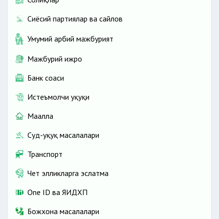
Сиёсий партиялар ва сайлов
Умумий ҳарбий мажбурият
Мажбурий ижро
Банк соҳаси
Истеъмолчи ҳуқуқи
Маҳалла
Суд-ҳуқуқ масалалари
Транспорт
Чет элликларга эслатма
One ID ва ЯИДХП
Божхона масалалари