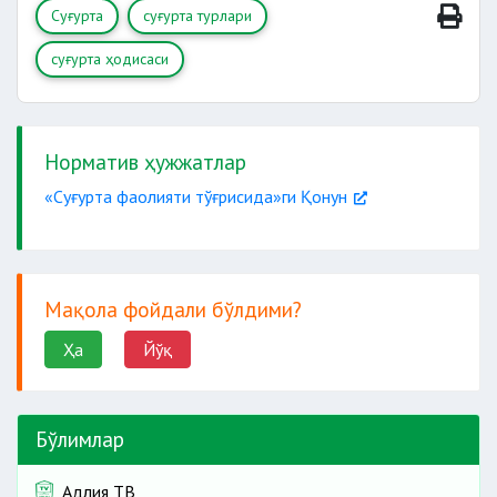
Суғурта
суғурта турлари
суғурта ҳодисаси
Норматив ҳужжатлар
«Суғурта фаолияти тўғрисида»ги Қонун
Мақола фойдали бўлдими?
Ҳа
Йўқ
Бўлимлар
Адлия ТВ