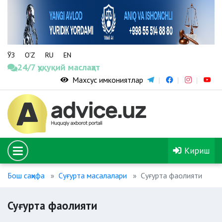
ЎЗ
O‘Z
RU
EN
24/7 ҳуқуқий маслаҳат
Махсус имкониятлар
Кириш
Бош саҳифа
Суғурта масалалари
Суғурта фаолияти
Суғурта фаолияти