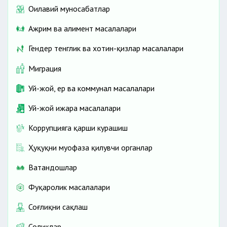
Оилавий муносабатлар
Ажрим ва алимент масалалари
Гендер тенглик ва хотин-қизлар масалалари
Миграция
Уй-жой, ер ва коммунал масалалари
Уй-жой ижара масалалари
Коррупцияга қарши курашиш
Ҳуқуқни муҳофаза қилувчи органлар
Ватандошлар
Фуқаролик масалалари
Соғлиқни сақлаш
Солиқлар