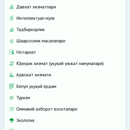
Давлат хизматлари
Интеллектуал мулк
Тадбиркорлик
Шаҳарсозлик масалалари
Нотариат
Юридик хизмат (ҳуқуқий ҳужжат намуналари)
Адвокат хизмати
Бепул ҳуқуқий ёрдам
Туризм
Оммавий ахборот воситалари
Экология