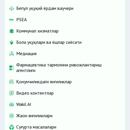
Бепул ҳуқуқий ёрдам ваучери
PSEA
Коммунал хизматлар
Бола ҳуқуқлари ва ёшлар сиёсати
Медиация
Фармацевтика тармоғини ривожлантириш
агентлиги
Қонунчиликдаги янгиликлар
Видео контентлар
Wakil AI
Жаҳон янгиликлари
Cуғурта масалалари