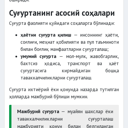
Суғуртанинг асосий соҳалари
Суғурта фаолияти қуйидаги соҳаларга бўлинади:
ҳаётни суғурта қилиш
— инсоннинг ҳаёти,
соғлиғи, меҳнат қобилияти ва пул таъминоти
билан боғлиқ манфаатларни суғурталаш;
умумий суғурта
— мол-мулк, жавобгарлик,
бахтсиз ҳодиса, транспорт ва ҳаёт
суғуртасига кирмайдиган бошқа
таваккалчиликларни суғурталаш.
Суғурта ихтиёрий ёки қонунда назарда тутилган
ҳолларда мажбурий бўлиши мумкин.
Мажбурий суғурта
— муайян шахслар ёки
таваккалчиликларни суғурталаш
мажбурияти қонун билан белгиланган