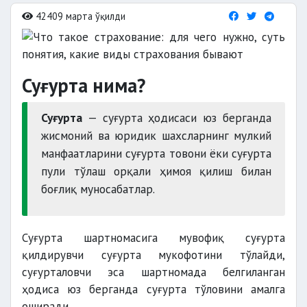
42409 марта ўқилди
Суғурта нима?
Суғурта
— суғурта ҳодисаси юз берганда
жисмоний ва юридик шахсларнинг мулкий
манфаатларини суғурта товони ёки суғурта
пули тўлаш орқали ҳимоя қилиш билан
боғлиқ муносабатлар.
Суғурта шартномасига мувофиқ суғурта
қилдирувчи суғурта мукофотини тўлайди,
суғурталовчи эса шартномада белгиланган
ҳодиса юз берганда суғурта тўловини амалга
оширади.