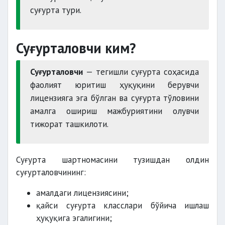
суғурта тури.
Суғурталовчи ким?
Суғурталовчи
— тегишли суғурта соҳасида
фаолият юритиш ҳуқуқини берувчи
лицензияга эга бўлган ва суғурта тўловини
амалга ошириш мажбуриятини олувчи
тижорат ташкилоти.
Суғурта шартномасини тузишдан олдин
суғурталовчининг:
амалдаги лицензиясини;
қайси суғурта класслари бўйича ишлаш
ҳуқуқига эгалигини;