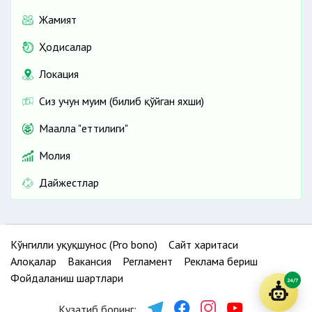
Жамият
Ҳодисалар
Локация
Сиз учун муҳим (билиб қўйган яхши)
Маҳалла "еттилиги"
Молия
Дайжестлар
Кўнгилли ҳуқуқшунос (Pro bono)
Сайт харитаси
Алоқалар
Вакансия
Регламент
Реклама бериш
Фойдаланиш шартлари
24/7
Кузатиб боринг: