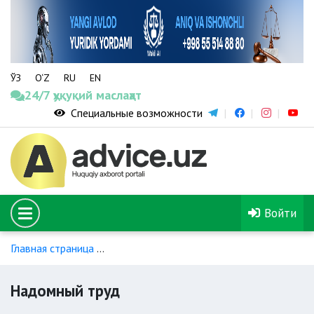
ЎЗ
O‘Z
RU
EN
24/7 ҳуқуқий маслаҳат
Специальные возможности
Войти
Главная страница
Правовое регулирование труда надомни
Надомный труд