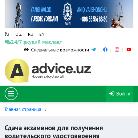
ЎЗ
O‘Z
RU
EN
24/7 ҳуқуқий маслаҳат
Специальные возможности
Войти
Главная страница
Обучение и получение водительского уд
Сдача экзаменов для получения
водительского удостоверения