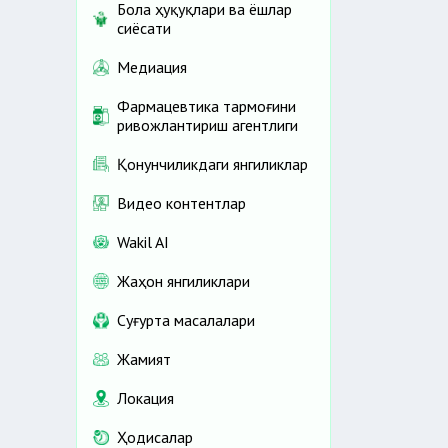
Бола ҳуқуқлари ва ёшлар
сиёсати
Медиация
Фармацевтика тармоғини
ривожлантириш агентлиги
Қонунчиликдаги янгиликлар
Видео контентлар
Wakil AI
Жаҳон янгиликлари
Cуғурта масалалари
Жамият
Локация
Ҳодисалар