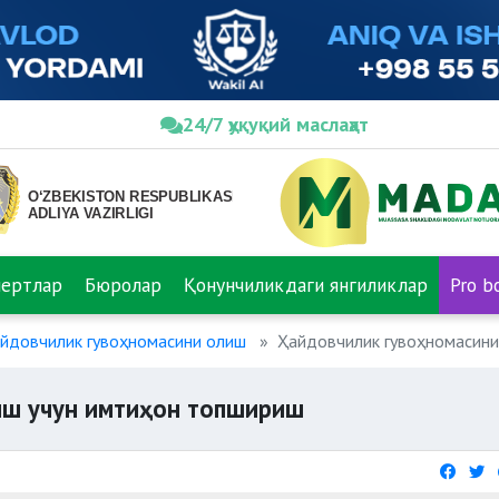
24/7 ҳуқуқий маслаҳат
пертлар
Бюролар
Қонунчиликдаги янгиликлар
Pro b
айдовчилик гувоҳномасини олиш
Ҳайдовчилик гувоҳномасини
иш учун имтиҳон топшириш