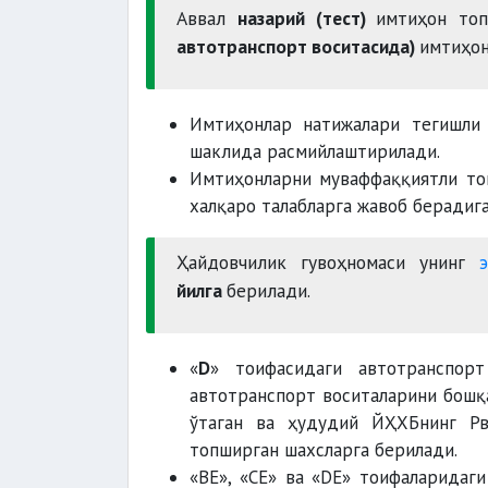
Аввал
назарий (тест)
имтиҳон то
автотранспорт воситасида)
имтиҳон
Имтиҳонлар натижалари тегишл
шаклида расмийлаштирилади.
Имтиҳонларни муваффаққиятли т
халқаро талабларга жавоб берадиг
Ҳайдовчилик гувоҳномаси унинг
э
йилга
берилади.
«
D
» тоифасидаги автотранспор
автотранспорт воситаларини бош
ўтаган ва ҳудудий ЙҲХБнинг Рв
топширган шахсларга берилади.
«BЕ», «CЕ» ва «DЕ» тоифаларидаг