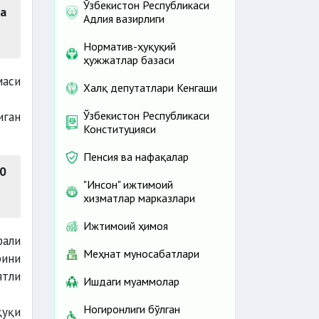
Ўзбекистон Республикаси
а
Адлия вазирлиги
Норматив-ҳуқуқий
ҳужжатлар базаси
маси
Халқ депутатлари Кенгаши
Ўзбекистон Республикаси
иган
Конституцияси
Пенсия ва нафақалар
0
"Инсон" ижтимоий
хизматлар марказлари
Ижтимоий ҳимоя
фали
Меҳнат муносабатлари
рини
ятли
Ишдаги муаммолар
Ногиронлиги бўлган
қуқи