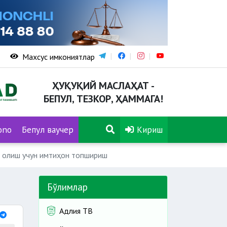
Махсус имкониятлар
ҲУҚУҚИЙ МАСЛАҲАТ -
БЕПУЛ, ТЕЗКОР, ҲАММАГА!
ono
Бепул ваучер
Кириш
 олиш учун имтиҳон топшириш
Бўлимлар
Адлия ТВ