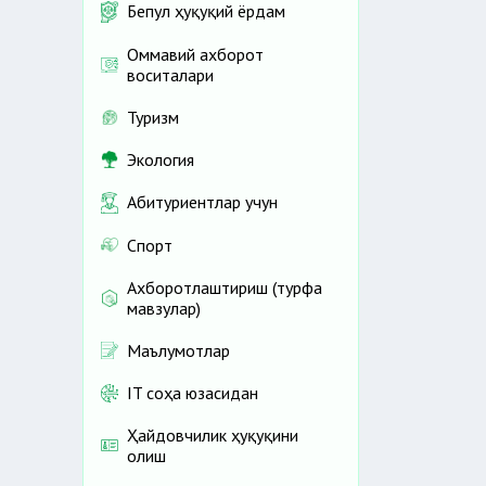
Бепул ҳуқуқий ёрдам
Оммавий ахборот
воситалари
Туризм
Экология
Абитуриентлар учун
Спорт
Ахборотлаштириш (турфа
мавзулар)
Маълумотлар
IT соҳа юзасидан
Ҳайдовчилик ҳуқуқини
олиш