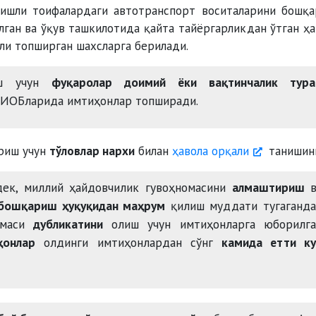
гишли тоифалардаги автотранспорт воситаларини бошқ
ўлган ва ўқув ташкилотида қайта тайёргарликдан ўтган ҳ
ли топширган шахсларга берилади.
лиш учун
фуқаролар доимий ёки вақтинчалик тура
аИОБларида имтиҳонлар топширади.
ириш учун
тўловлар нархи
билан
ҳавола орқали
танишинг
дек, миллий ҳайдовчилик гувоҳномасини
алмаштириш
 бошқариш ҳуқуқидан маҳрум
қилиш муддати тугаганда
омаси
дубликатини
олиш учун имтиҳонларга юборилга
ҳонлар
олдинги имтиҳонлардан сўнг
камида етти ку