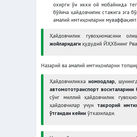
охирги ўн икки ой мобайнида те
бўйича ҳайдовчилик стажига эга б
амалий имтиҳонларни муваффақият
Ҳайдовчилик гувоҳномасини о
жойларидаги
ҳудудий ЙҲХБнинг Рв
Назарий ва амалий имтиҳонларни топш
Ҳайдовчиликка
номзодлар
, шунинг
автомототранспорт воситаларини
сўнг миллий ҳайдовчилик гувоҳн
ҳайдовчилар учун
такрорий имти
ўтгандан кейин
ўтказилади.