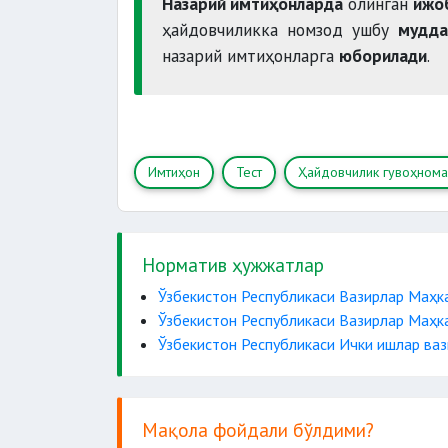
Назарий имтиҳонларда
олинган
ижоб
ҳайдовчиликка номзод ушбу
мудд
назарий имтиҳонларга
юборилади
.
Имтиҳон
Тест
Ҳайдовчилик гувоҳнома
Норматив ҳужжатлар
Ўзбекистон Республикаси Вазирлар Маҳк
Ўзбекистон Республикаси Вазирлар Маҳк
Ўзбекистон Республикаси Ички ишлар вази
Мақола фойдали бўлдими?