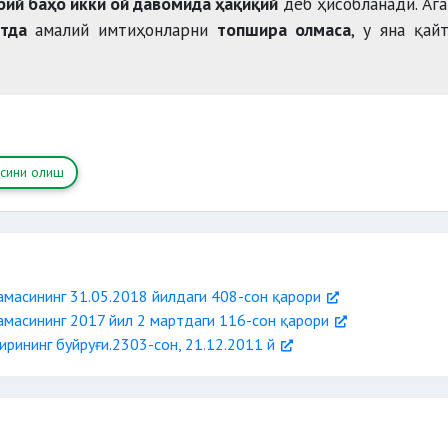
ий баҳо икки ой давомида ҳақиқий
деб ҳисобланади. Аг
атда
амалий имтиҳонларни
топшира олмаса
, у яна қай
сини олиш
амасининг 31.05.2018 йилдаги 408-сон қарори
амасининг 2017 йил 2 мартдаги 116-сон қарори
рининг буйруғи.2303-сон, 21.12.2011 й