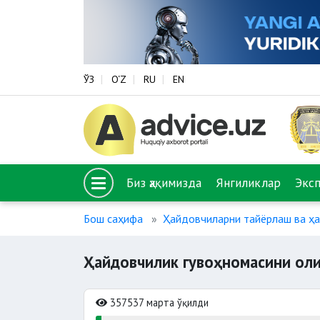
ЎЗ
O‘Z
RU
EN
Биз ҳақимизда
Янгиликлар
Экс
Бош саҳифа
Ҳайдовчиларни тайёрлаш ва ҳ
Ҳайдовчилик гувоҳномасини ол
357537 марта ўқилди