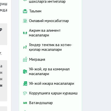
шахсларга имтиёзлар
ариш
амда
Таълим
Оилавий муносабатлар
р
Ажрим ва алимент
масалалари
Гендер тенглик ва хотин-
қизлар масалалари
.
Миграция
ва
Уй-жой, ер ва коммунал
н
масалалари
н
Уй-жой ижара масалалари
н
Коррупцияга қарши курашиш
Ватандошлар