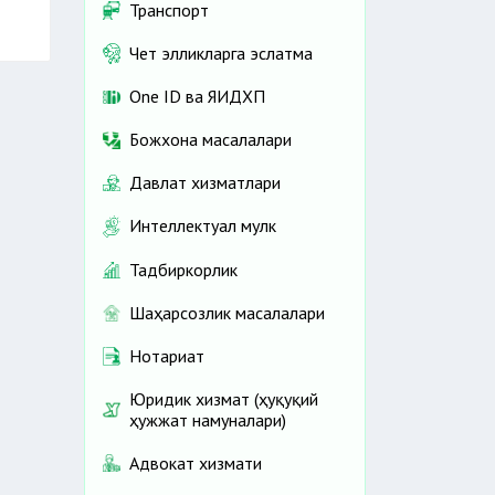
Транспорт
Чет элликларга эслатма
One ID ва ЯИДХП
Божхона масалалари
Давлат хизматлари
Интеллектуал мулк
Тадбиркорлик
Шаҳарсозлик масалалари
Нотариат
Юридик хизмат (ҳуқуқий
ҳужжат намуналари)
Адвокат хизмати