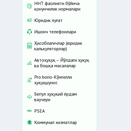
ННТ фаолияти бўйича
қонунчилик нормалари
Юридик луғат
Ишонч телефонлари
Ҳисоблагичлар (юридик
калькуляторлар)
Автоҳуқуқ – Йўлдаги ҳуқуқ
ва бошқа масалалар
Pro bono-Кўнгилли
ҳуқуқшунос
Бепул ҳуқуқий ёрдам
ваучери
PSEA
Коммунал хизматлар