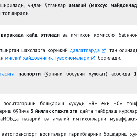
пширилади, ундан ўтганлар
амалий (махсус майдончад
 топширади.
и
варақада қайд этилади
ва имтиҳон комиссия баённо
опширган шахсларга хорижий
давлатларда
тан олинад
ан
миллий ҳайдовчилик гувоҳномалари
берилади.
гасига
паспорти
(ўрнини босувчи ҳужжат) асосида
1
т воситаларини бошқариш ҳуқуқи «
В
» ёки «
С
» тои
қариш бўйича
3 йиллик стажга эга,
қайта тайёрлаш курсла
аИОБда назарий ва амалий имтиҳонларни муваффақи
и автотранспорт воситалари таркибларини бошқариш ҳу