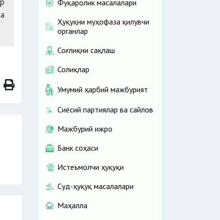
ар
Фуқаролик масалалари
та
Ҳуқуқни муҳофаза қилувчи
органлар
Соғлиқни сақлаш
Солиқлар
Умумий ҳарбий мажбурият
Сиёсий партиялар ва сайлов
Мажбурий ижро
Банк соҳаси
Истеъмолчи ҳуқуқи
Суд-ҳуқуқ масалалари
Маҳалла