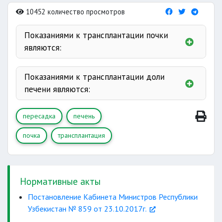
10452 количество просмотров
Показаниями к трансплантации почки
являются:
хронический
Показаниями к трансплантации доли
печени являются:
пиелонефрит
пересадка
печень
диффузных
нарушение
почка
трансплантация
терминальной стадии
ренопривное
недостаточность
нерезектабельные
Нормативные акты
Постановление Кабинета Министров Республики
Узбекистан № 859 от 23.10.2017г.