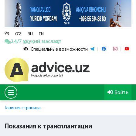
ЎЗ
O‘Z
RU
EN
24/7 ҳуқуқий маслаҳат
Специальные возможности
Войти
Главная страница
Близкородственная трансплантация почк
Показания к трансплантации