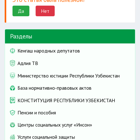
углы или части, которые
Да
Нет
принадлежат этой банкноте;
если имеются
следы мелких пятен
,
надписи, штампа (не более двух);
Разделы
если банкнота имеет не более
двух
отверстий
(не более 1мм).
Кенгаш народных депутатов
Адлия ТВ
Министерство юстиции Республики Узбекистан
двух экземплярах
База нормативно-правовых актов
КОНСТИТУЦИЯ РЕСПУБЛИКИ УЗБЕКИСТАН
Не допускается отказ коммерческими
Пенсии и пособия
банками в обмене поврежденных банкнот
на национальную валюту или в замене
Центры социальных услуг «Инсон»
на неповрежденные банкноты данного
Услуги социальной защиты