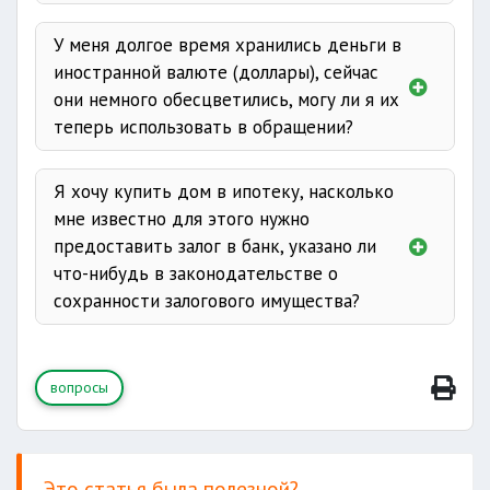
У меня долгое время хранились деньги в
иностранной валюте (доллары), сейчас
они немного обесцветились, могу ли я их
теперь использовать в обращении?
Денежные купюры считаются
Я хочу купить дом в ипотеку, насколько
строительных материалов
пригодными в обращении в следующих
мне известно для этого нужно
случаях:
предоставить залог в банк, указано ли
что-нибудь в законодательстве о
загрязненные до
сохранности залогового имущества?
степени
определения изображения
банкноты
;
если банкнота имеет не более
одной
правил пользования и содержания
вопросы
четверти части
рваных в длину (в
имущества
ширину) склеенных мест;
если имеются
склеенные углы
или
2
части (не более 1 см
) и оторванные
Это статья была полезной?