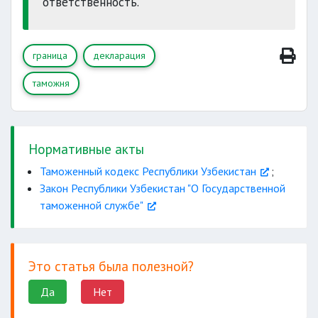
ответственность.
другие
валютный контроль
получать
содействовать
граница
декларация
таможня
разрабатывать
Нормативные акты
изымать
Таможенный кодекс Республики Узбекистан
;
Закон Республики Узбекистан "О Государственной
другие
другие
таможенной службе"
Это статья была полезной?
Да
Нет