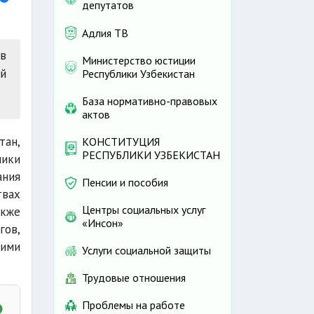
депутатов
Адлия ТВ
в
Министерство юстиции
й
Республики Узбекистан
База нормативно-правовых
актов
тан,
КОНСТИТУЦИЯ
РЕСПУБЛИКИ УЗБЕКИСТАН
лики
ания
Пенсии и пособия
твах
Центры социальных услуг
акже
«Инсон»
гов,
щими
Услуги социальной защиты
Трудовые отношения
Проблемы на работе