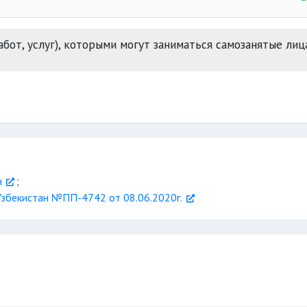
бот, услуг), которыми могут заниматься самозанятые лица
Единую электрон
торговых операций
н
;
збекистан №ПП-4742 от 08.06.2020г.