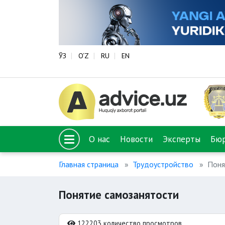
ЎЗ
O‘Z
RU
EN
О нас
Новости
Эксперты
Бю
Главная страница
Трудоустройство
Поня
Понятие самозанятости
122203 количество просмотров