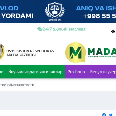
24/7 ҳуқуқий маслаҳат
ро
Қонунчиликдаги янгиликлар
Pro bono
Бепул вауче
тие самозанятости