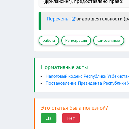
(фрилансинг), предоставлено право:
принимать
Перечень
видов деятельности (ра
информационную систему внешне
оказывать услуги
работа
Регистрация
самозанятые
заключения контракта
Нормативные акты
Налоговый кодекс Республики Узбекиста
Постановление Президента Республики У
Это статья была полезной?
Да
Нет