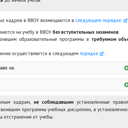
ных кадров в ВВОУ возмещаются в
следующем порядке.
аются на учебу в ВВОУ
без вступительных экзаменов
.
воившим образовательные программы в
требуемом объ
.
чения осуществляется в следующем
порядке
.
во на:
нным кадрам,
не соблюдавшим
установленные правил
своившим программы учебных дисциплин, в установленн
циплину
 отстранения от учебы.