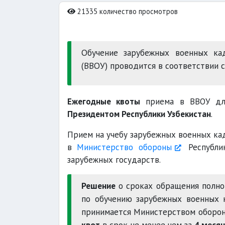
21335 количество просмотров
Обучение зарубежных военных ка
(ВВОУ) проводится в соответствии 
Ежегодные квоты
приема в ВВОУ для
Президентом Республики Узбекистан
.
Прием на учебу зарубежных военных к
в
Министерство обороны
Республи
зарубежных государств.
Решение
о сроках обращения полно
по обучению зарубежных военных 
принимается Министерством оборон
квот
в срок не менее чем за
4 меся