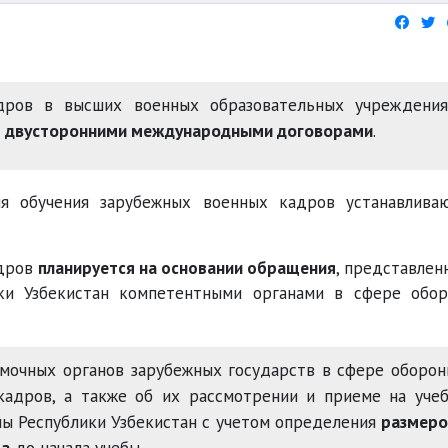
дров в высших военных образовательных учреждения
с
двусторонними международными договорами
.
 обучения зарубежных военных кадров устанавлива
адров
планируется на основании обращения
, представлен
ки Узбекистан компетентными органами в сфере обо
мочных органов зарубежных государств в сфере оборо
кадров, а также об их рассмотрении и приеме на уче
ы Республики Узбекистан с учетом определения
размеро
ца
до начала учебы.