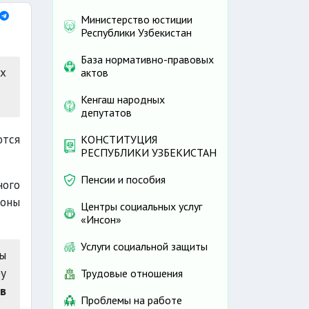
Министерство юстиции
Республики Узбекистан
База нормативно-правовых
х
актов
Кенгаш народных
депутатов
ются
КОНСТИТУЦИЯ
РЕСПУБЛИКИ УЗБЕКИСТАН
Пенсии и пособия
ного
роны
Центры социальных услуг
«Инсон»
Услуги социальной защиты
ны
бу
Трудовые отношения
в
Проблемы на работе