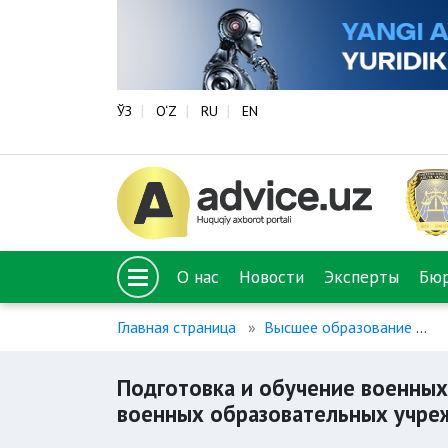
ЎЗ
O‘Z
RU
EN
О нас
Новости
Эксперты
Бю
Главная страница
Высшее образование
П
Подготовка и обучение военных
военных образовательных учре