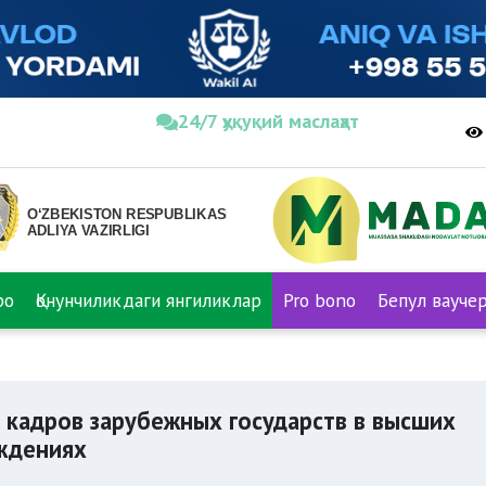
24/7 ҳуқуқий маслаҳат
ро
Қонунчиликдаги янгиликлар
Pro bono
Бепул вауче
одготовка и обучение военных кадров зарубежных государств
 кадров зарубежных государств в высших
ждениях