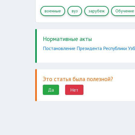
правила
военные
вуз
зарубеж
Обучение
поручения
Нормативные акты
Постановление Президента Республики Узб
Это статья была полезной?
Да
Нет