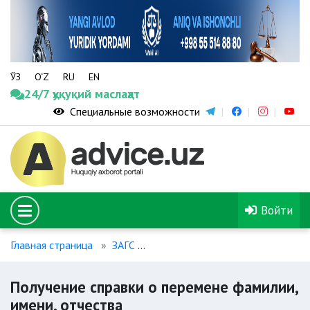
ЎЗ
O‘Z
RU
EN
24/7 ҳуқуқий маслаҳат
Специальные возможности
Войти
Главная страница
ЗАГС
Получение справки о перемене 
Получение справки о перемене фамилии,
имени, отчества