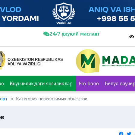
24/7 ҳуқуқий маслаҳат
ро
Қонунчиликдаги янгиликлар
Pro bono
Бепул вауче
орт
Категория перевозимых объектов
ов