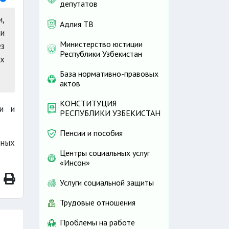
депутатов
и,
Адлия ТВ
м
и
Министерство юстиции
ез
Республики Узбекистан
х
База нормативно-правовых
актов
КОНСТИТУЦИЯ
ки и
РЕСПУБЛИКИ УЗБЕКИСТАН
Пенсии и пособия
жных
Центры социальных услуг
«Инсон»
Услуги социальной защиты
Трудовые отношения
Проблемы на работе