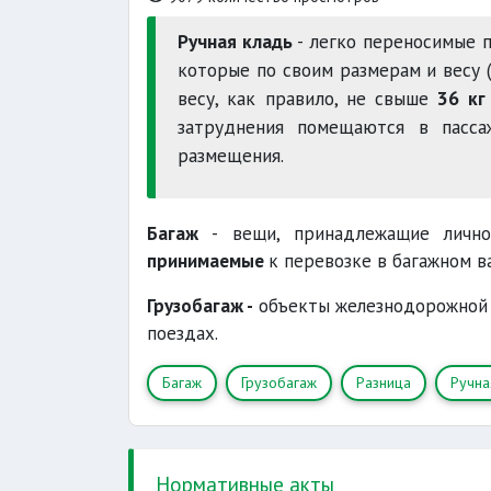
Ручная кладь
- легко переносимые п
которые по своим размерам и весу
весу, как правило, не свыше
36 кг 
затруднения помещаются в пасса
размещения.
Багаж
- вещи, принадлежащие лично
принимаемые
к перевозке в багажном 
Грузобагаж -
объекты железнодорожной п
поездах.
Багаж
Грузобагаж
Разница
Ручна
Нормативные акты