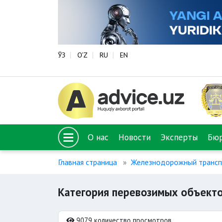
ЎЗ
O‘Z
RU
EN
О нас
Новости
Эксперты
Бю
Главная страница
Железнодорожный трансп
Категория перевозимых объект
9079 количество просмотров