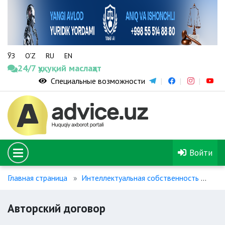
ЎЗ
O‘Z
RU
EN
24/7 ҳуқуқий маслаҳат
Специальные возможности
Войти
Главная страница
Интеллектуальная собственность
Авт
Авторский договор