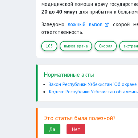
медицинской помощи врачу государств
20 до 40 минут
для прибытия к больном
Заведомо
ложный вызов
скорой ме
ответственность.
103
вызов врача
Скорая
экстре
Нормативные акты
Закон Республики Узбекистан "Об охране
Кодекс Республики Узбекистан об админ
Это статья была полезной?
Да
Нет