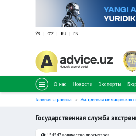
ЎЗ
O‘Z
RU
EN
О нас
Новости
Эксперты
Бю
Главная страница
Экстренная медицинская 
Государственная служба экстре
154547 количество просмотров