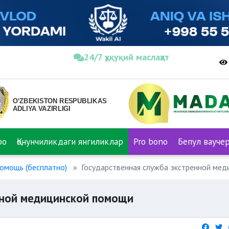
24/7 ҳуқуқий маслаҳат
ро
Қонунчиликдаги янгиликлар
Pro bono
Бепул вауче
помощь (бесплатно)
Государственная служба экстренной ме
нной медицинской помощи