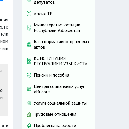
депутатов
Адлия ТВ
ния
Министерство юстиции
есте
Республики Узбекистан
 или
нием
База нормативно-правовых
актов
иями
КОНСТИТУЦИЯ
РЕСПУБЛИКИ УЗБЕКИСТАН
.
Пенсии и пособия
Центры социальных услуг
о
«Инсон»
и
Услуги социальной защиты
Трудовые отношения
орой
Проблемы на работе