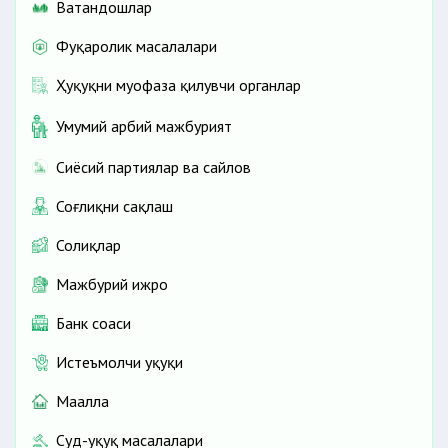
Ватандошлар
Фуқаролик масалалари
Ҳуқуқни муҳофаза қилувчи органлар
Умумий ҳарбий мажбурият
Сиёсий партиялар ва сайлов
Соғлиқни сақлаш
Солиқлар
Мажбурий ижро
Банк соҳаси
Истеъмолчи ҳуқуқи
Маҳалла
Суд-ҳуқуқ масалалари