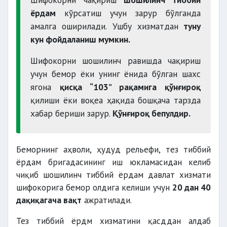
ёрдам
кўрсатиш учун зарур бўлганда
амалга оширилади. Ушбу хизматдан
туну
кун фойдаланиш мумкин.
Шифокорни шошилинч равишда чақириш
учун бемор ёки унинг ёнида бўлган шахс
ягона
қисқа “103” рақамига қўнғироқ
қилиши ёки воқеа ҳақида бошқача тарзда
хабар бериши зарур.
Қўнғироқ бепулдир.
Беморнинг аҳволи, ҳудуд рельефи, тез тиббий
ёрдам бригадасининг иш юкламасидан келиб
чиқиб шошилинч тиббий ёрдам давлат хизмати
шифокорига бемор олдига келиши учун
20 дан 40
дақиқагача вақт
ажратилади.
Тез тиббий ёрдм хизматини қасддан алдаб