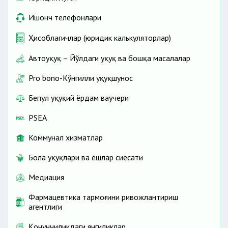
Ишонч телефонлари
Ҳисоблагичлар (юридик калькуляторлар)
Автоҳуқуқ – Йўлдаги ҳуқуқ ва бошқа масалалар
Pro bono-Кўнгилли ҳуқуқшунос
Бепул ҳуқуқий ёрдам ваучери
PSEA
Коммунал хизматлар
Бола ҳуқуқлари ва ёшлар сиёсати
Медиация
Фармацевтика тармоғини ривожлантириш
агентлиги
Қонунчиликдаги янгиликлар