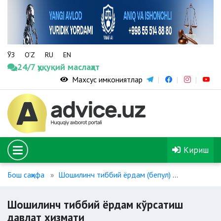
ЎЗ
O‘Z
RU
EN
24/7 ҳуқуқий маслаҳат
Махсус имкониятлар
Кириш
Бош саҳифа
Шошилинч тиббий ёрдам (бепул)
Шошилинч 
Шошилинч тиббий ёрдам кўрсатиш
давлат хизмати