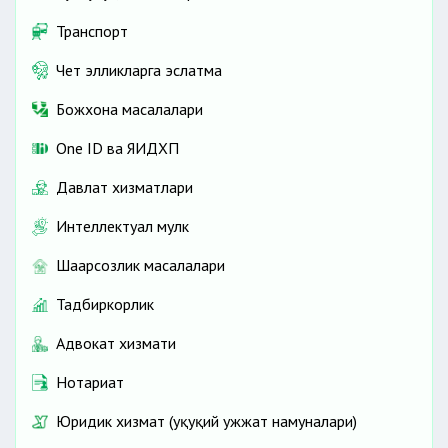
Транспорт
Чет элликларга эслатма
Божхона масалалари
One ID ва ЯИДХП
Давлат хизматлари
Интеллектуал мулк
Шаҳарсозлик масалалари
Тадбиркорлик
Адвокат хизмати
Нотариат
Юридик хизмат (ҳуқуқий ҳужжат намуналари)