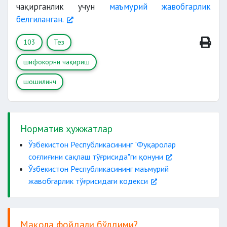
чақирганлик учун
маъмурий жавобгарлик
белгиланган.
103
Тез
шифокорни чақириш
шошилинч
Норматив ҳужжатлар
Ўзбекистон Республикасининг "Фуқаролар
соғлиғини сақлаш тўғрисида"ги қонуни
Ўзбекистон Республикасининг маъмурий
жавобгарлик тўғрисидаги кодекси
Мақола фойдали бўлдими?