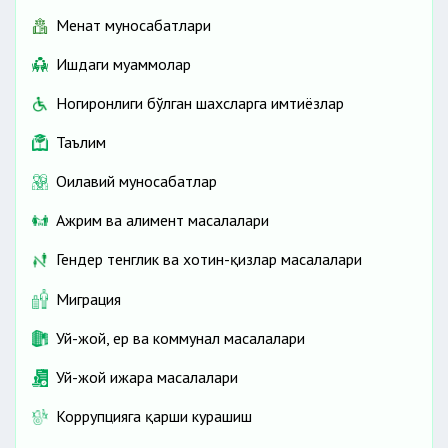
Меҳнат муносабатлари
Ишдаги муаммолар
Ногиронлиги бўлган шахсларга имтиёзлар
Таълим
Оилавий муносабатлар
Ажрим ва алимент масалалари
Гендер тенглик ва хотин-қизлар масалалари
Миграция
Уй-жой, ер ва коммунал масалалари
Уй-жой ижара масалалари
Коррупцияга қарши курашиш