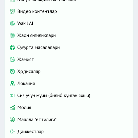
Видео контентлар
Wakil AI
Жаҳон янгиликлари
Cуғурта масалалари
Жамият
Ҳодисалар
Локация
Сиз учун муҳим (билиб қўйган яхши)
Молия
Маҳалла "еттилиги"
Дайжестлар