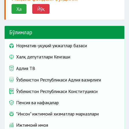
Ҳа
Йўқ
Бўлимлар
Норматив-ҳуқуқий ҳужжатлар базаси
Халқ депутатлари Кенгаши
Адлия ТВ
Ўзбекистон Республикаси Адлия вазирлиги
Ўзбекистон Республикаси Конституцияси
Пенсия ва нафақалар
"Инсон" ижтимоий хизматлар марказлари
Ижтимоий ҳимоя