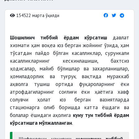
154522 марта ўқилди
Шошилинч тиббий ёрдам кўрсатиш
давлат
хизмати ҳам воқеа юз берган жойнинг ўзида, ҳам
тўсатдан пайдо бўлган касалликлар, сурункали
касалликларнинг кескинлашиши, бахтсиз
ҳодисалар, майиб бўлишлар ва захарланишлар,
ҳомиладорлик ва туғруқ вақтида мураккаб
аҳволга тушиш ортида фуқароларнинг ёки
атрофдагиларнинг соғлиғи ёки ҳаётига хавф
солувчи ҳолат юз берган вазиятларда
стационарга олиб боришда катта ёшдаги ва
болалар ёшидаги аҳолига
куну тун тиббий ёрдам
кўрсатишга мўлжалланган
.
Шифокорни чақириш
шошилинч тиббий