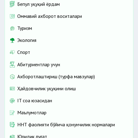
Бепул ҳуқуқий ёрдам
Оммавий ахборот воситалари
Туризм
Экология
Спорт
Абитуриентлар учун
Ахборотлаштириш (турфа мавзулар)
Ҳайдовчилик ҳуқуқини олиш
IT соҳа юзасидан
Маълумотлар
ННТ фаолияти бўйича қонунчилик нормалари
Юридик луғат