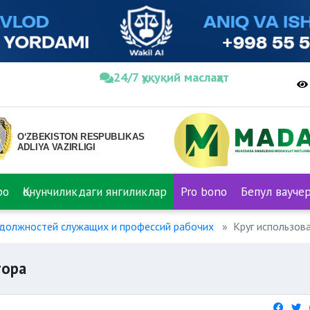
24/7 ҳуқуқий маслаҳат
ро
Қонунчиликдаги янгиликлар
Pro bono
Бепул вауче
должностей служащих и профессий рабочих
Круг использов
тора