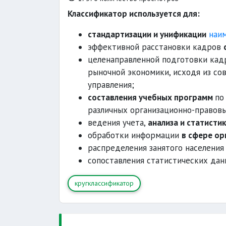
Классификатор используется для:
стандартизации и унификации
наим
эффективной расстановки кадров
целенаправленной подготовки кад
рыночной экономики, исходя из со
управления;
составления учебных программ
по
различных организационно-правов
ведения учета,
анализа и статисти
обработки информации
в сфере ор
распределения занятого населени
сопоставления статистических да
кругклассификатор