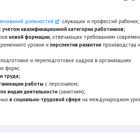
енований должностей
служащих и профессий рабочих;
с учетом квалификационной категории работников
;
ров
новой формации
, отвечающих требованиям современ
временного уровня и
перспектив развития
производства 
 подготовке и переподготовке кадров в организациях
ых форм;
ки труда
;
ганизации работы
с персоналом;
я
по видам деятельности
(занятиям);
нных
в социально-трудовой сфере
на международном уров