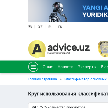
ЎЗ
O‘Z
RU
EN
О нас
Новости
Эксперты
Бю
Главная страница
Классификатор основных 
Круг использования классифика
17576 количество просмотров