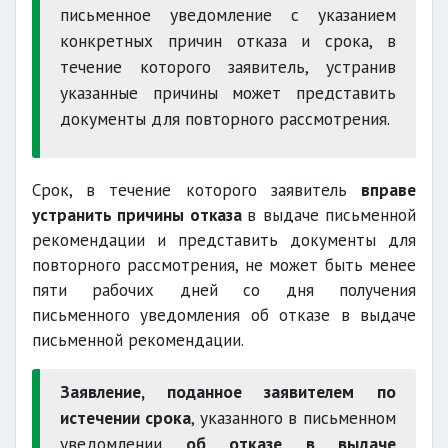
письменное уведомление с указанием
конкретных причин отказа и срока, в
течение которого заявитель, устранив
указанные причины может представить
документы для повторного рассмотрения.
12 месяцев
Срок, в течение которого заявитель
вправе
устранить причины отказа
в выдаче письменной
рекомендации и представить документы для
12 месяцев
повторного рассмотрения, не может быть менее
кадастрового документа
пяти рабочих дней со дня получения
письменного уведомления об отказе в выдаче
письменной рекомендации.
Заявление, поданное заявителем по
постоянного места
истечении срока
, указанного в письменном
жительства
уведомлении
об отказе в выдаче