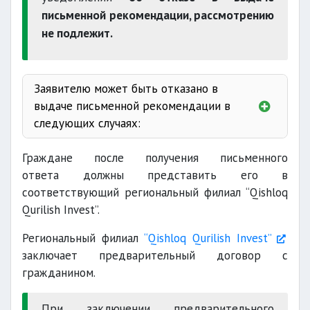
письменной рекомендации, рассмотрению
не подлежит.
отделения
государственного кадастра
Заявителю может быть отказано в
выдаче письменной рекомендации в
следующих случаях:
свидетельство о пенсии по случаю
не в полном
Граждане после получения письменного
объеме
ответа должны представить его в
представление
соответствующий региональный филиал “Qishloq
Qurilish Invest”.
Региональный филиал
“Qishloq Qurilish Invest”
недостоверных
заключает предварительный договор с
гражданином.
При заключении предварительного