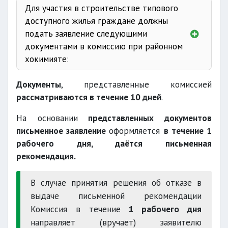
Для участия в строительстве типового
многодетная
доступного жилья граждане должны
детей в неполной
подать заявление следующими
семье
документами в комиссию при районном
семья без дохода
в 3
хокимияте:
раза не превышает
заявление по образцу;
Документы
, представленные комиссией
паспорта
рассматриваются в течение 10 дней
.
серьезное
СТИР
На основании
представленных документов
хроническое заболевание
членов семьи
письменное заявление
оформляется
в течение 1
рабочего дня, даётся письменная
рекомендация.
дети
В случае принятия решения об отказе в
16 кв.м, не более 23
решение суда
выдаче письменной рекомендации
кв.м
Комиссия в течение
1 рабочего дня
справки
направляет (вручает) заявителю