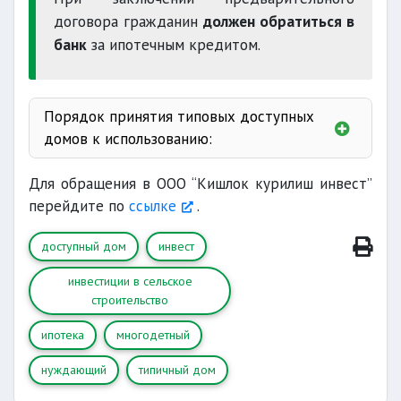
страдает от сложных
договора гражданин
должен обратиться в
видов систематических заболеваний
банк
за ипотечным кредитом.
повторное обращение
Порядок принятия типовых доступных
домов к использованию:
Для обращения в ООО “Кишлок курилиш инвест”
перейдите по
ссылке
.
“Қишлоқ қурилиш
доступный дом
инвест
инвест
проектам в сельской местности.
акт о приеме
инвестиции в сельское
строительство
документа
ипотека
многодетный
нуждающий
типичный дом
непрерывному