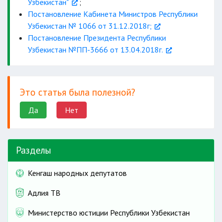
Узбекистан"
;
охрана и защита
Подробно
Постановление Кабинета Министров Республики
Адрес:
безопасности
Узбекистан № 1066 от 31.12.2018г;
другие
Тел:
В Министерство можно обратиться:
Постановление Президента Республики
адрес:
Узбекистан №ПП-3666 от 13.04.2018г.
Адрес:
Факс:
по месту жительства в
в
территориальные органы
или в
Электрон манзил:
Тел:
Веб-сайт:
www.prokuratura.uz
реализации стратегических инициатив
Министерство юстиции через личный
Это статья была полезной?
Веб-сайт:
www.ombudsman.uz
Факс:
приём;
позвонив на телефон доверия: 1008;
Да
Нет
через
Виртуальную приёмную
Президента
или электронную
почту ( E-mail: info@adliya.uz).
Разделы
Подробно
Адрес:
Кенгаш народных депутатов
Адрес:
Адлия ТВ
Тел:
Тел:
Министерство юстиции Республики Узбекистан