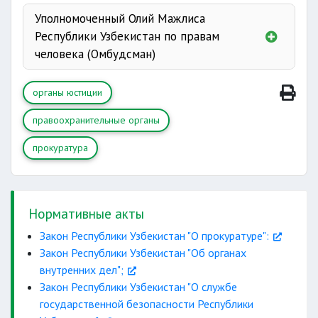
обвинение
Уполномоченный Олий Мажлиса
Республики Узбекистан по правам
преступностью
по исполнению законов
человека (Омбудсман)
государственной
органы юстиции
безопасности и защиты государственных
единообразной
интересов
надзор за соблюдением
правоохранительные органы
правоприменительной практики
законов
прокуратура
разведывательной
пресечения
Нормативные акты
негосударственных некоммерческих
Закон Республики Узбекистан "О прокуратуре":
совершивших преступления
организаций
Судебная система в Республике Узбекистан
Закон Республики Узбекистан "Об органах
внутренних дел";
состоит из:
Закон Республики Узбекистан "О службе
ссылке
государственной безопасности Республики