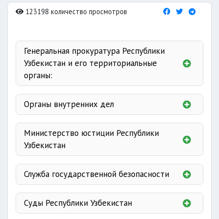
123198 количество просмотров
Генеральная прокуратура Республики
Узбекистан и его территориальные
органы:
осуществляют надзор
Органы внутренних дел
Министерство юстиции Республики
Узбекистан
защита прав
Служба государственной безопасности
координация и
доследственной
Суды Республики Узбекистан
повышение эффективности
государственное