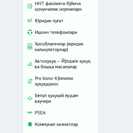
ННТ фаолияти бўйича
қонунчилик нормалари
Юридик луғат
Ишонч телефонлари
Ҳисоблагичлар (юридик
калькуляторлар)
Автоҳуқуқ – Йўлдаги ҳуқуқ
ва бошқа масалалар
Pro bono-Кўнгилли
ҳуқуқшунос
Бепул ҳуқуқий ёрдам
ваучери
PSEA
Коммунал хизматлар