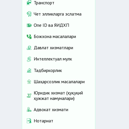
Транспорт
Чет элликларга эслатма
One ID ва ЯИДХП
Божхона масалалари
Давлат хизматлари
Интеллектуал мулк
Тадбиркорлик
Шаҳарсозлик масалалари
Юридик хизмат (ҳуқуқий
ҳужжат намуналари)
Адвокат хизмати
Нотариат