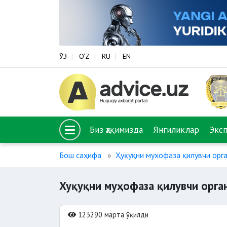
ЎЗ
O‘Z
RU
EN
Биз ҳақимизда
Янгиликлар
Экс
Бош саҳифа
Ҳуқуқни мухофаза қилувчи орг
Хуқуқни муҳофаза қилувчи орга
123290 марта ўқилди