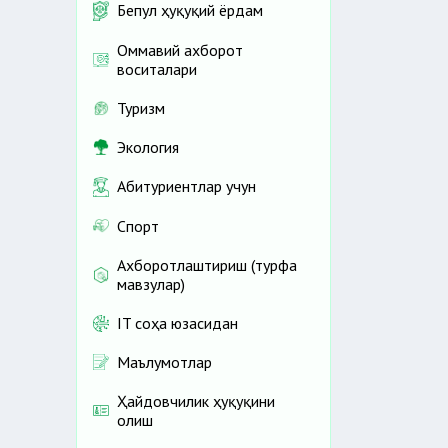
Бепул ҳуқуқий ёрдам
Оммавий ахборот
воситалари
Туризм
Экология
Абитуриентлар учун
Спорт
Ахборотлаштириш (турфа
мавзулар)
IT соҳа юзасидан
Маълумотлар
Ҳайдовчилик ҳуқуқини
олиш