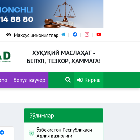
Махсус имкониятлар
ҲУҚУҚИЙ МАСЛАҲАТ -
БЕПУЛ, ТЕЗКОР, ҲАММАГА!
ono
Бепул ваучер
Кириш
Бўлимлар
Ўзбекистон Республикаси
Адлия вазирлиги