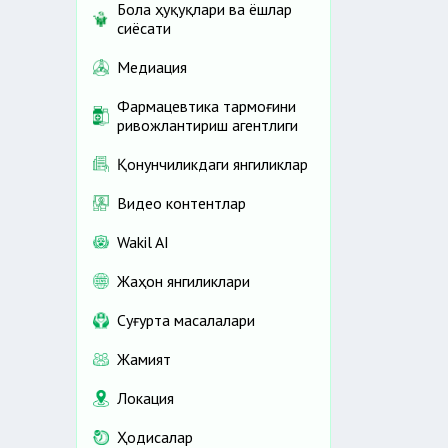
Бола ҳуқуқлари ва ёшлар
сиёсати
Медиация
Фармацевтика тармоғини
ривожлантириш агентлиги
Қонунчиликдаги янгиликлар
Видео контентлар
Wakil AI
Жаҳон янгиликлари
Cуғурта масалалари
Жамият
Локация
Ҳодисалар