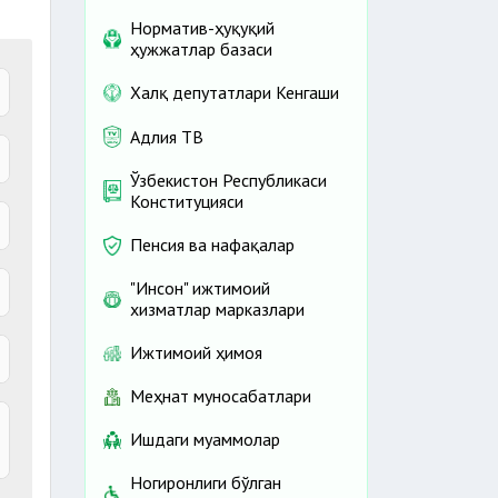
Норматив-ҳуқуқий
ҳужжатлар базаси
Халқ депутатлари Кенгаши
Адлия ТВ
ш
Ўзбекистон Республикаси
Конституцияси
а
т
Пенсия ва нафақалар
"Инсон" ижтимоий
и
хизматлар марказлари
й
Ижтимоий ҳимоя
а
Меҳнат муносабатлари
Ишдаги муаммолар
ш
Ногиронлиги бўлган
й