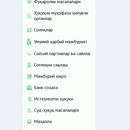
Фуқаролик масалалари
Ҳуқуқни муҳофаза қилувчи
органлар
Солиқлар
Умумий ҳарбий мажбурият
Сиёсий партиялар ва сайлов
Соғлиқни сақлаш
Мажбурий ижро
Банк соҳаси
Истеъмолчи ҳуқуқи
Суд-ҳуқуқ масалалари
Маҳалла