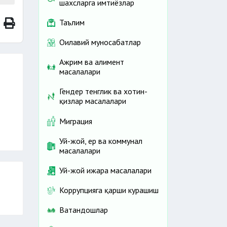
шахсларга имтиёзлар
Таълим
Оилавий муносабатлар
т
Ажрим ва алимент
масалалари
а
р
Гендер тенглик ва хотин-
қизлар масалалари
Миграция
Уй-жой, ер ва коммунал
масалалари
Уй-жой ижара масалалари
Коррупцияга қарши курашиш
Ватандошлар