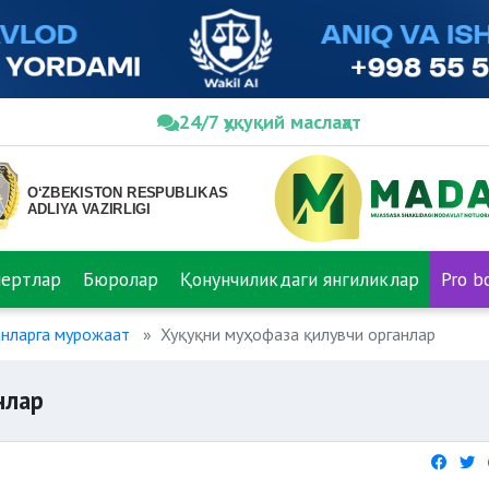
24/7 ҳуқуқий маслаҳат
пертлар
Бюролар
Қонунчиликдаги янгиликлар
Pro b
анларга мурожаат
Хуқуқни муҳофаза қилувчи органлар
нлар