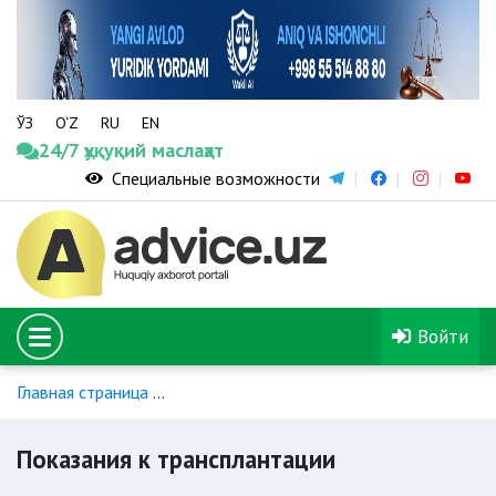
ЎЗ
O‘Z
RU
EN
24/7 ҳуқуқий маслаҳат
Специальные возможности
Войти
Главная страница
Близкородственная трансплантация почк
Показания к трансплантации