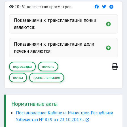
10461 количество просмотров
Показаниями к трансплантации почки
являются:
хронический
Показаниями к трансплантации доли
печени являются:
пиелонефрит
пересадка
печень
диффузных
нарушение
почка
трансплантация
терминальной стадии
ренопривное
недостаточность
нерезектабельные
Нормативные акты
Постановление Кабинета Министров Республики
Узбекистан № 859 от 23.10.2017г.