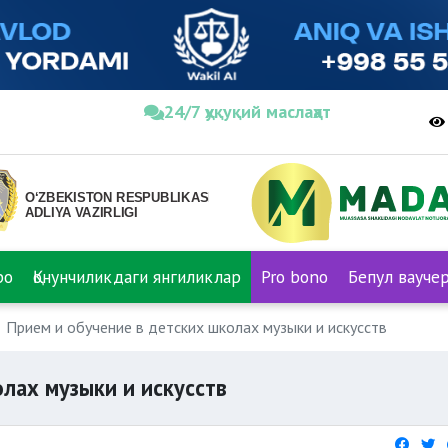
24/7 ҳуқуқий маслаҳат
ро
Қонунчиликдаги янгиликлар
Pro bono
Бепул вауче
Прием и обучение в детских школах музыки и искусств
лах музыки и искусств