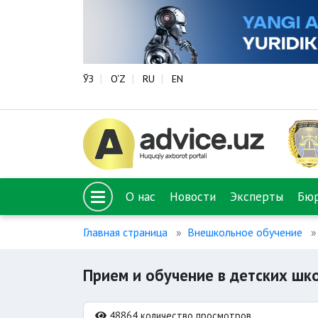
ЎЗ
O‘Z
RU
EN
О нас
Новости
Эксперты
Бю
Главная страница
Внешкольное обучение
Прием и обучение в детских шко
48864 количество просмотров