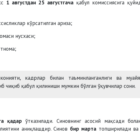
ахс
1 августдан 25 августгача
қабул комиссиясига қуйи
сисликлар кўрсатилган ариза;
омаси нусхаси;
отнома;
онияти, кадрлар билан таъминланганлиги ва муайя
б чиқиб қабул қилиниши мумкин бўлган ўқувчилар сони.
га қадар
ўтказилади. Синовнинг асосий мақсади бола
илиятини аниқлашдир. Синов
бир марта
топширилади ва