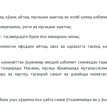
ш, қўшиқ айтиш, мусиқани эшитиш ва эслаб қолиш қобили
илувчанлик, ритм ва мусиқани эшитиш;
 — тасаввурдаги буюм ёки манзарани чизиш;
нологни ифодали айтиш, овоз ва ҳаракатга тақлид қ
 қилинаётган ўқувчилар ижодий қобилият синовидан таш
топширади. Масалан, мусиқа йўналишида мутахассисли
ақс ва партер, тасвирий санъат ва дизайнда чизматас
бола учун қўшимча ёки қайта синов ўтказилмайди ва у ўқ