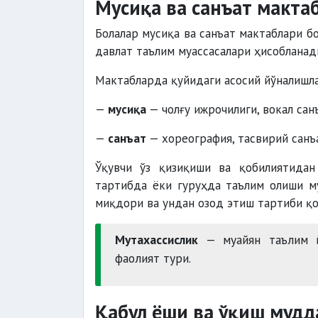
Мусиқа ва санъат макта
Болалар мусиқа ва санъат мактаблари 
давлат таълим муассасалари ҳисобланад
Мактабларда қуйидаги асосий йўналишл
—
мусиқа
— чолғу ижрочилиги, вокал сан
—
санъат
— хореография, тасвирий санъа
Ўқувчи ўз қизиқиши ва қобилиятида
тартибда ёки гуруҳда таълим олиши му
миқдори ва ундан озод этиш тартиби қо
Мутахассислик
— муайян таълим й
фаолият тури.
Қабул ёши ва ўқиш мудд