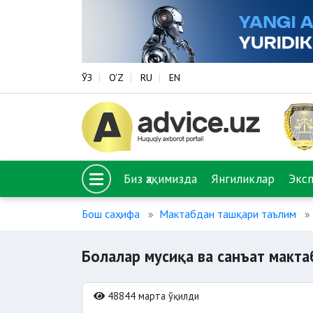
ЎЗ
O‘Z
RU
EN
Биз ҳақимизда
Янгиликлар
Экс
Бош саҳифа
Мактабдан ташқари таълим
Болалар мусиқа ва санъат макта
48844 марта ўқилди