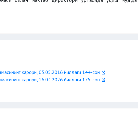
-онаси билан мактаб директори ўртасида ўқиш мудда
масининг қарори, 05.05.2016 йилдаги 144-сон
масининг қарори, 16.04.2026 йилдаги 175-сон