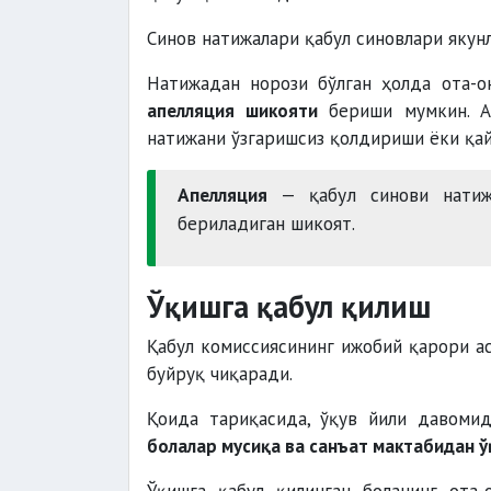
Синов натижалари қабул синовлари яку
Натижадан норози бўлган ҳолда ота-
апелляция шикояти
бериши мумкин. А
натижани ўзгаришсиз қолдириши ёки қай
Апелляция
— қабул синови натижа
бериладиган шикоят.
Ўқишга қабул қилиш
Қабул комиссиясининг ижобий қарори а
буйруқ чиқаради.
Қоида тариқасида, ўқув йили давомид
болалар мусиқа ва санъат мактабидан ў