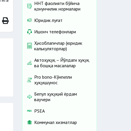
тига
ННТ фаолияти бўйича
қонунчилик нормалари
Юридик луғат
Ишонч телефонлари
Ҳисоблагичлар (юридик
калькуляторлар)
Автоҳуқуқ – Йўлдаги ҳуқуқ
ва бошқа масалалар
Pro bono-Кўнгилли
ҳуқуқшунос
Бепул ҳуқуқий ёрдам
ваучери
PSEA
Коммунал хизматлар