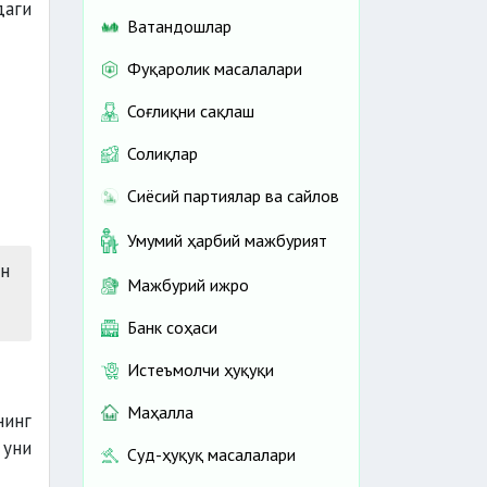
даги
Ватандошлар
Фуқаролик масалалари
Соғлиқни сақлаш
Солиқлар
Сиёсий партиялар ва сайлов
Умумий ҳарбий мажбурият
н
Мажбурий ижро
Банк соҳаси
Истеъмолчи ҳуқуқи
Маҳалла
нинг
 уни
Суд-ҳуқуқ масалалари