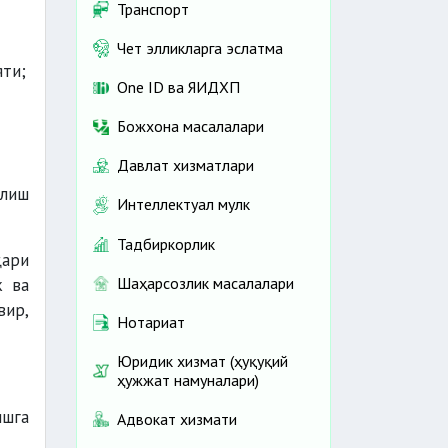
Транспорт
Чет элликларга эслатма
яти;
One ID ва ЯИДХП
Божхона масалалари
Давлат хизматлари
илиш
Интеллектуал мулк
Тадбиркорлик
қари
Шаҳарсозлик масалалари
к ва
вир,
Нотариат
Юридик хизмат (ҳуқуқий
ҳужжат намуналари)
ишга
Адвокат хизмати