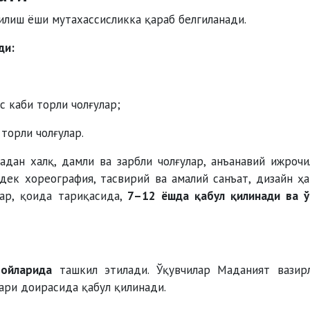
қилиш ёши мутахассисликка қараб белгиланади.
ди:
с каби торли чолғулар;
торли чолғулар.
адан халқ, дамли ва зарбли чолғулар, анъанавий ижрочи
гдек хореография, тасвирий ва амалий санъат, дизайн ҳ
лар, қоида тариқасида,
7–12 ёшда қабул қилинади ва 
 ойларида
ташкил этилади. Ўқувчилар Маданият вазир
ари доирасида қабул қилинади.