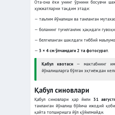
Ота-она ёки унинг ўрнини босувчи ш
ҳужжатларни тақдим этади:
— таълим йўналиши ва танланган мутахас
— боланинг туғилганлик ҳақидаги гувоҳн
— белгиланган шаклдаги тиббий маълум
—
3 × 4 см ўлчамдаги 2 та фотосурат
.
Қабул квотаси
— мактабнинг имк
йўналишларга бўлган эҳтиёждан кели
Қабул синовлари
Қабул синовлари ҳар йили
31 август
танланган йўналиш бўйича ижодий қоб
қайта топширишга йўл қўйилмайди.