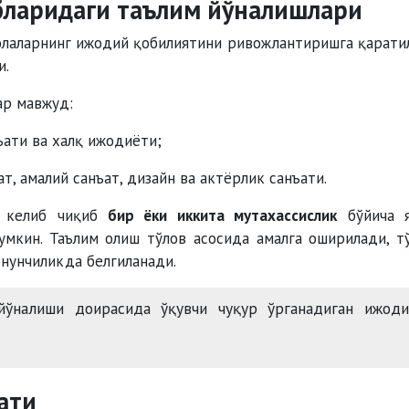
бларидаги таълим йўналишлари
болаларнинг ижодий қобилиятини ривожлантиришга қарати
и.
ар мавжуд:
ъати ва халқ ижодиёти;
т, амалий санъат, дизайн ва актёрлик санъати.
н келиб чиқиб
бир ёки иккита мутахассислик
бўйича я
мкин. Таълим олиш тўлов асосида амалга оширилади, т
нунчиликда белгиланади.
ўналиши доирасида ўқувчи чуқур ўрганадиган ижоди
ати