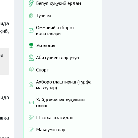
Бепул ҳуқуқий ёрдам
Туризм
чида
Оммавий ахборот
қиб,
воситалари
Экология
а
Абитуриентлар учун
Спорт
Ахборотлаштириш (турфа
мавзулар)
қида
Ҳайдовчилик ҳуқуқини
олиш
IT соҳа юзасидан
шқа
Маълумотлар