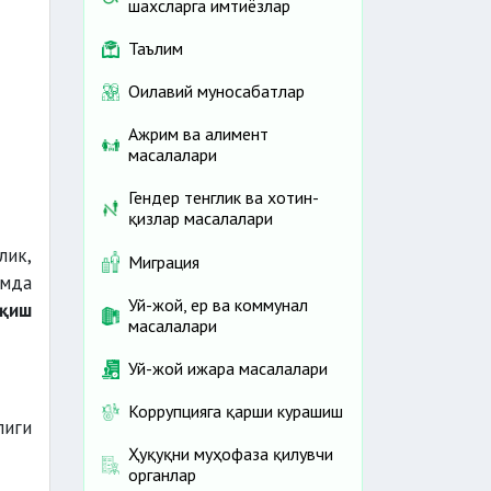
шахсларга имтиёзлар
Таълим
Оилавий муносабатлар
Ажрим ва алимент
масалалари
Гендер тенглик ва хотин-
қизлар масалалари
лик,
Миграция
амда
Уй-жой, ер ва коммунал
ўқиш
масалалари
Уй-жой ижара масалалари
Коррупцияга қарши курашиш
лиги
Ҳуқуқни муҳофаза қилувчи
органлар