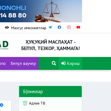
Махсус имкониятлар
ҲУҚУҚИЙ МАСЛАҲАТ -
БЕПУЛ, ТЕЗКОР, ҲАММАГА!
ono
Бепул ваучер
Кириш
Бўлимлар
Адлия ТВ