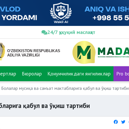
24/7 ҳуқуқий маслаҳат
пертлар
Бюролар
Қонунчиликдаги янгиликлар
Pro b
Болалар мусиқа ва санъат мактабларига қабул ва ўқиш тартиби
бларига қабул ва ўқиш тартиби