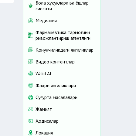
Бола ҳуқуқлари ва ёшлар
сиёсати
Медиация
Фармацевтика тармоғини
ривожлантириш агентлиги
Қонунчиликдаги янгиликлар
Видео контентлар
Wakil AI
Жаҳон янгиликлари
Cуғурта масалалари
Жамият
Ҳодисалар
Локация