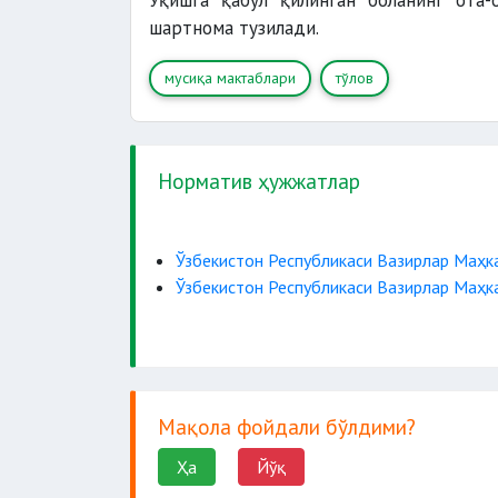
Ўқишга қабул қилинган боланинг ота
шартнома тузилади.
мусиқа мактаблари
тўлов
Норматив ҳужжатлар
Ўзбекистон Республикаси Вазирлар Маҳка
Ўзбекистон Республикаси Вазирлар Маҳка
Мақола фойдали бўлдими?
Ҳа
Йўқ