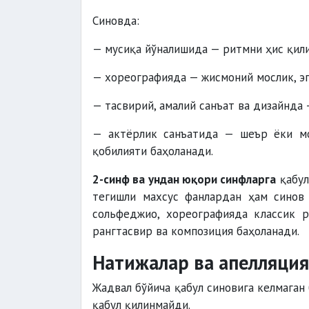
Синовда:
— мусиқа йўналишида — ритмни ҳис қили
— хореографияда — жисмоний мослик, эг
— тасвирий, амалий санъат ва дизайнда
— актёрлик санъатида — шеър ёки мо
қобилияти баҳоланади.
2-синф ва ундан юқори синфларга
қабул
тегишли махсус фанлардан ҳам синов 
сольфеджио, хореографияда классик р
рангтасвир ва композиция баҳоланади.
Натижалар ва апелляция
Жадвал бўйича қабул синовига келмаган 
қабул қилинмайди.