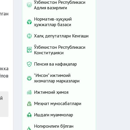
Ўзбекистон Республикаси
Адлия вазирлиги
лган
Норматив-ҳуқуқий
ҳужжатлар базаси
Халқ депутатлари Кенгаши
Ўзбекистон Республикаси
Конституцияси
Пенсия ва нафақалар
кка
"Инсон" ижтимоий
ўлов
хизматлар марказлари
Ижтимоий ҳимоя
й
Меҳнат муносабатлари
Ишдаги муаммолар
Ногиронлиги бўлган