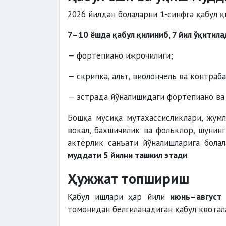
2026 йилдан болаларни 1-синфга қабул 
7–10 ёшда қабул қилиниб, 7 йил ўқитила
— фортепиано ижрочилиги;
— скрипка, альт, виолончель ва контраба
— эстрада йўналишидаги фортепиано ва 
Бошқа мусиқа мутахассисликлари, жумл
вокал, бахшичилик ва фольклор, шунин
актёрлик санъати йўналишларига бола
муддати 5 йилни ташкил этади
.
Ҳужжат топшириш
Қабул ишлари ҳар йили
июнь–август
томонидан белгиланадиган қабул квотал