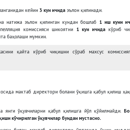
нланганидан кейин
3 кун ичида
эълон қилинади.
она натижа эълон қилинган кундан бошлаб
1 иш куни и
пелляция комиссияси шикоятни
1 кун ичида
кўриб чи
та баҳолаши мумкин.
сини қайта кўриб чиқишни сўраб махсус комиссияг
сосида мактаб директори болани ўқишга қабул қилиш ҳа
а янги ўқувчиларни қабул қилишга йўл қўйилмайди.
Бо
қиши кўчирилган ўқувчилар бундан мустасно.