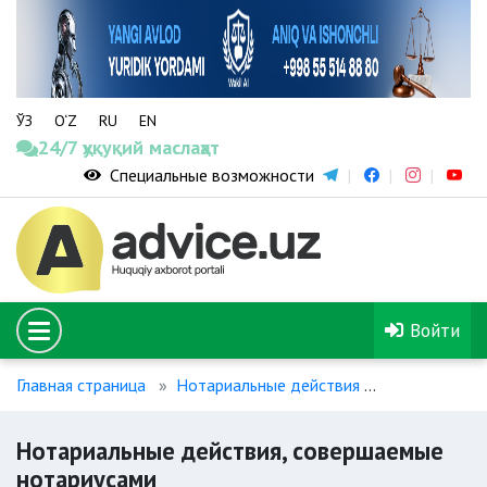
ЎЗ
O‘Z
RU
EN
24/7 ҳуқуқий маслаҳат
Специальные возможности
Войти
Главная страница
Нотариальные действия
Нотариальны
Нотариальные действия, совершаемые
нотариусами