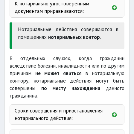
К нотариально удостоверенным
документам приравниваются:
излечении в больницах
Нотариальные действия совершаются в
помещениях
нотариальных контор
.
В отдельных случаях, когда гражданин
вследствие болезни, инвалидности или по другим
причинам
не может явиться
в нотариальную
контору, нотариальные действия могут быть
совершены
по месту нахождения
данного
гражданина.
Сроки совершения и приостановления
нотариального действия:
плавания на судах