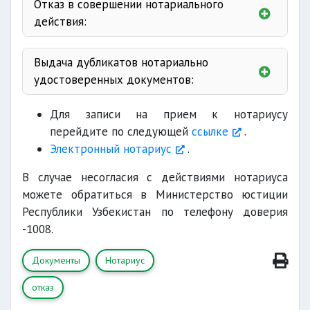
Отказ в совершении нотариального
действия:
совершение
экспедициях
Выдача дубликатов нотариально
подлежит
удостоверенных документов:
дислокации
Для записи на прием к нотариусу
перейдите по следующей
ссылке
.
Электронный нотариус
.
В случае несогласия с действиями нотариуса
можете обратиться в Министерство юстиции
противоречит целям
Республики Узбекистан по телефону доверия
-1008.
Документы
Нотариус
не
отказ
в местах лишения свободы
соответствуют