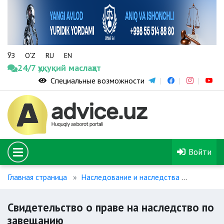
ЎЗ
O‘Z
RU
EN
24/7 ҳуқуқий маслаҳат
Специальные возможности
Войти
Главная страница
Наследование и наследства
Свидете
Свидетельство о праве на наследство по
завещанию