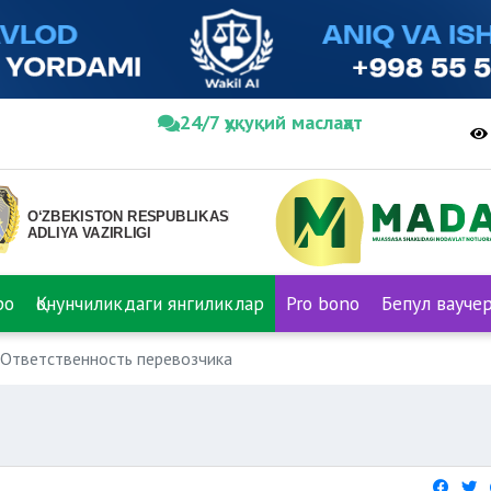
24/7 ҳуқуқий маслаҳат
ро
Қонунчиликдаги янгиликлар
Pro bono
Бепул вауче
Ответственность перевозчика