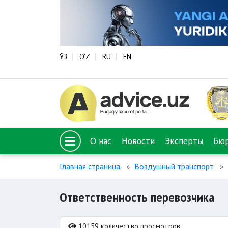
ЎЗ
O‘Z
RU
EN
О нас
Новости
Эксперты
Бю
Главная страница
Воздушный транспорт
Ответственность перевозчика
10159 количество просмотров