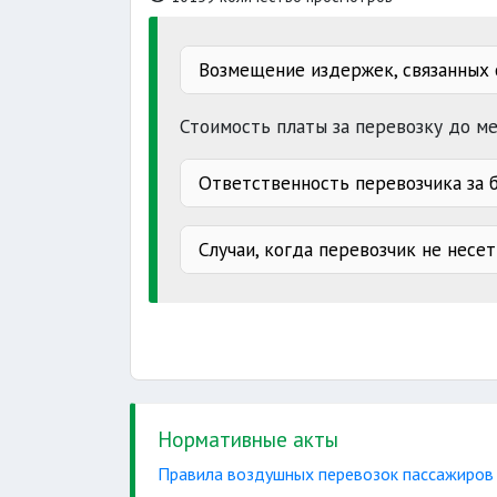
Возмещение издержек, связанных 
запрета
Стоимость платы за перевозку до ме
расходы
Ответственность перевозчика за б
взиматься
независимо
вправе
Случаи, когда перевозчик не несе
гибели
возмещает
Нормативные акты
Правила воздушных перевозок пассажиров и