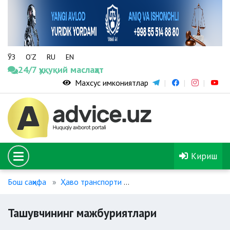
ЎЗ
O‘Z
RU
EN
24/7 ҳуқуқий маслаҳат
Махсус имкониятлар
Кириш
Бош саҳифа
Ҳаво транспорти
Ташувчининг мажбуриятл
Ташувчининг мажбуриятлари