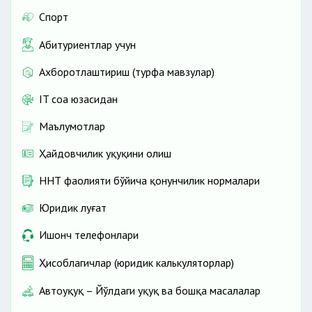
Спорт
Абитуриентлар учун
Ахборотлаштириш (турфа мавзулар)
IT соҳа юзасидан
Маълумотлар
Ҳайдовчилик ҳуқуқини олиш
ННТ фаолияти бўйича қонунчилик нормалари
Юридик луғат
Ишонч телефонлари
Ҳисоблагичлар (юридик калькуляторлар)
Автоҳуқуқ – Йўлдаги ҳуқуқ ва бошқа масалалар