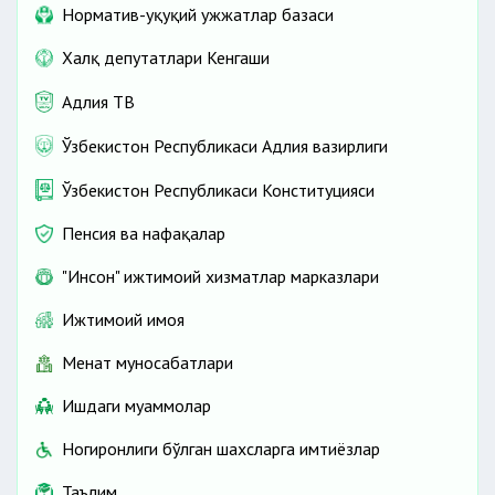
Норматив-ҳуқуқий ҳужжатлар базаси
Халқ депутатлари Кенгаши
Адлия ТВ
Ўзбекистон Республикаси Адлия вазирлиги
Ўзбекистон Республикаси Конституцияси
Пенсия ва нафақалар
"Инсон" ижтимоий хизматлар марказлари
Ижтимоий ҳимоя
Меҳнат муносабатлари
Ишдаги муаммолар
Ногиронлиги бўлган шахсларга имтиёзлар
Таълим