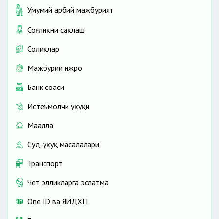
Умумий ҳарбий мажбурият
Соғлиқни сақлаш
Солиқлар
Мажбурий ижро
Банк соҳаси
Истеъмолчи ҳуқуқи
Маҳалла
Суд-ҳуқуқ масалалари
Транспорт
Чет элликларга эслатма
One ID ва ЯИДХП