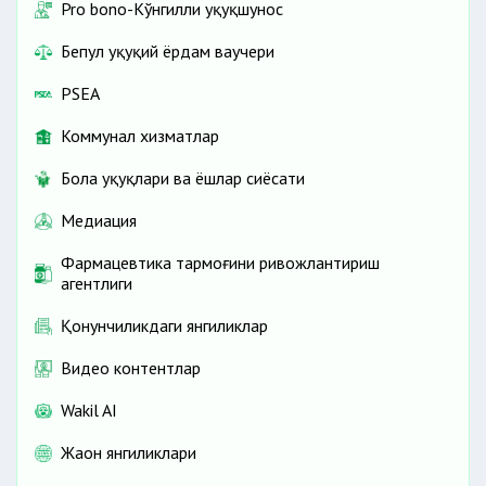
Pro bono-Кўнгилли ҳуқуқшунос
Бепул ҳуқуқий ёрдам ваучери
PSEA
Коммунал хизматлар
Бола ҳуқуқлари ва ёшлар сиёсати
Медиация
Фармацевтика тармоғини ривожлантириш
агентлиги
Қонунчиликдаги янгиликлар
Видео контентлар
Wakil AI
Жаҳон янгиликлари