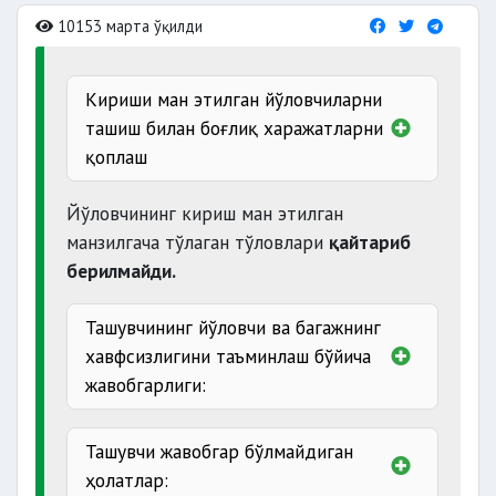
10153 марта ўқилди
Кириши ман этилган йўловчиларни
ташиш билан боғлиқ харажатларни
қоплаш
Йўловчининг кириш ман этилган
ман этилганда
манзилгача тўлаган тўловлари
қайтариб
берилмайди.
Ташувчининг йўловчи ва багажнинг
харажат
хавфсизлигини таъминлаш бўйича
ундирилиши
жавобгарлиги:
ҳуқуқига эга
қатъи назар
Ташувчи жавобгар бўлмайдиган
ҳолатлар: