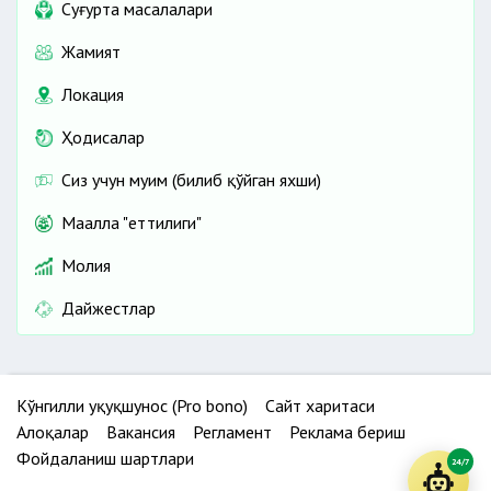
Cуғурта масалалари
Жамият
Локация
Ҳодисалар
Сиз учун муҳим (билиб қўйган яхши)
Маҳалла "еттилиги"
Молия
Дайжестлар
Кўнгилли ҳуқуқшунос (Pro bono)
Сайт харитаси
Алоқалар
Вакансия
Регламент
Реклама бериш
Фойдаланиш шартлари
24/7