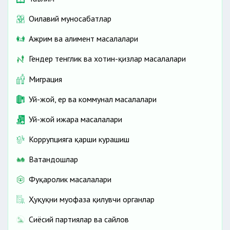
Оилавий муносабатлар
Ажрим ва алимент масалалари
Гендер тенглик ва хотин-қизлар масалалари
Миграция
Уй-жой, ер ва коммунал масалалари
Уй-жой ижара масалалари
Коррупцияга қарши курашиш
Ватандошлар
Фуқаролик масалалари
Ҳуқуқни муҳофаза қилувчи органлар
Сиёсий партиялар ва сайлов