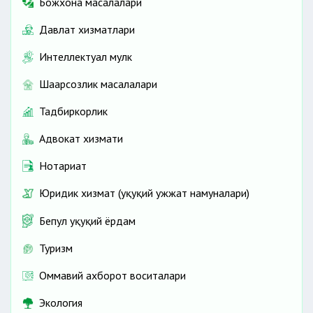
Божхона масалалари
Давлат хизматлари
Интеллектуал мулк
Шаҳарсозлик масалалари
Тадбиркорлик
Адвокат хизмати
Нотариат
Юридик хизмат (ҳуқуқий ҳужжат намуналари)
Бепул ҳуқуқий ёрдам
Туризм
Оммавий ахборот воситалари
Экология