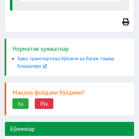
вафот
кўрмаганлигини учун
этса
қопланишини
таъминлайди
ҳайвонларнинг ўлими ёхуд
жароҳатлангани
Норматив ҳужжатлар
Ҳаво транспортида йўловчи ва багаж ташиш
Қоидалари
Мақола фойдали бўлдими?
Ҳа
Йўқ
Бўлимлар