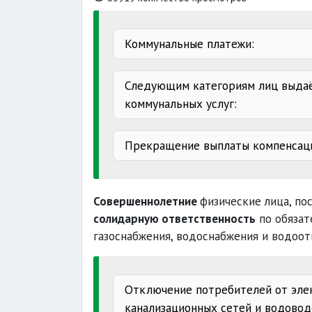
Коммунальные платежи:
Следующим категориям лиц выдаё
коммунальных услуг:
Прекращение выплаты компенсац
одинокие пенсионеры
окончания
Совершеннолетние
физические лица, по
неполучения
солидарную ответственность
по обязат
газоснабжения, водоснабжения и водоот
бывшие
лишения свободы
граждане
I группы
заявления
Отключение потребителей от элек
канализационных сетей и водовод