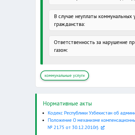
смерти
В случае неуплаты коммунальных 
утраты
гражданства:
задолженности
Ответственность за нарушение пр
газом:
выявления фактов хищений
умышленной порчи
коммунальные услуги
Нормативные акты
неработающим
Кодекс Республики Узбекистан об админ
Положение О механизме компенсационных
работающим
№ 2175 от 30.12.2010г).