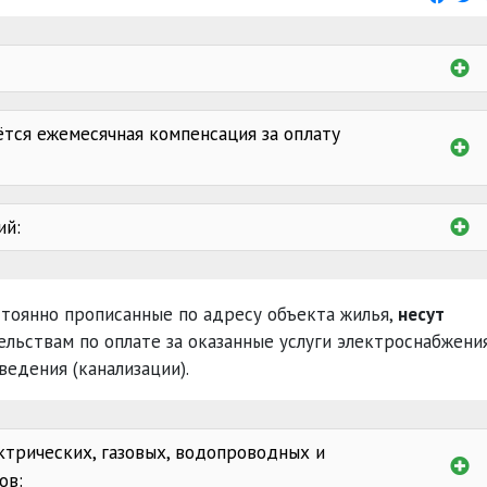
тся ежемесячная компенсация за оплату
ий:
1941 - 1945 годов
стоянно прописанные по адресу объекта жилья,
несут
награжденные орденам
ельствам по оплате за оказанные услуги электроснабжения
ведения (канализации).
психически
трических, газовых, водопроводных и
ов: