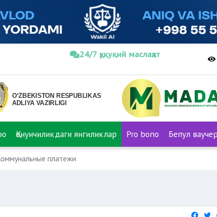
24/7 ҳуқуқий маслаҳат
ро
Қонунчиликдаги янгиликлар
Pro bono
Бепул вауче
Коммунальные платежи