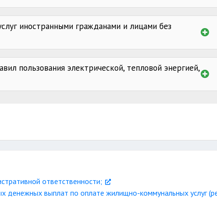
услуг иностранными гражданами и лицами без
за пределы
авил пользования электрической, тепловой энергией,
для снятия показаний;
истративной ответственности;
 денежных выплат по оплате жилищно-коммунальных услуг (ре