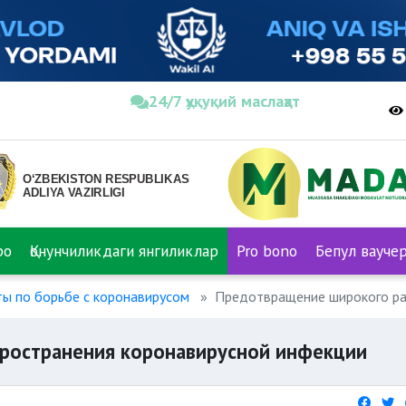
24/7 ҳуқуқий маслаҳат
ро
Қонунчиликдаги янгиликлар
Pro bono
Бепул вауче
ы по борьбе с коронавирусом
Предотвращение широкого ра
ространения коронавирусной инфекции