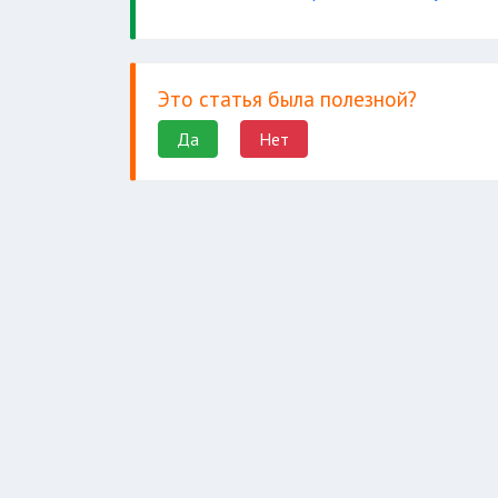
диагностические услуги;
Это статья была полезной?
Да
Нет
резервы дезинфекцион