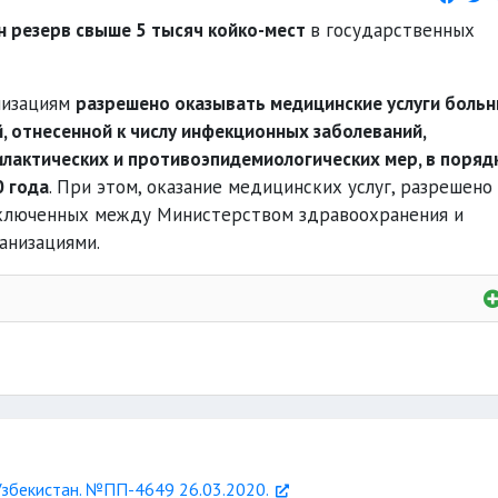
н резерв свыше 5 тысяч койко-мест
в государственных
низациям
разрешено оказывать медицинские услуги больн
 отнесенной к числу инфекционных заболеваний,
актических и противоэпидемиологических мер, в поряд
0 года
. При этом, оказание медицинских услуг, разрешено
аключенных между Министерством здравоохранения и
анизациями.
без проведения конкурса
за счет средств
збекистан. №ПП-4649 26.03.2020.