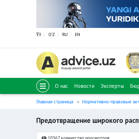
ЎЗ
O‘Z
RU
EN
О нас
Новости
Эксперты
Бю
Главная страница
Нормативно-правовые акт
Предотвращение широкого расп
10367 количество просмотров