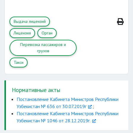
Перевозка пассажиров на легковых
автомобилях в пределах города,
Выдача лицензий
пригородов и междугородних маршрутов;
Лицензия
Орган
Перевозка пассажиров на автобусах по
международным маршрутам;
Перевозка пассажиров и
грузов
Перевозка пассажиров на микроавтобусах
по международным маршрутам;
Такси
Перевозка пассажиров на легковых
автомобилях по международным
маршрутам;
Нормативные акты
Постановление Кабинета Министров Республики
Перевозка грузов автомобильным
Узбекистан № 636 от 30.07.2019г
;
транспортом по международным
Постановление Кабинета Министров Республики
маршрутам.
Узбекистан № 1046 от 28.12.2019г.