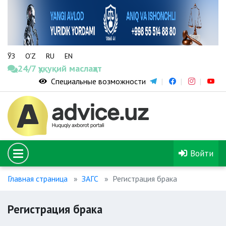
ЎЗ
O‘Z
RU
EN
24/7 ҳуқуқий маслаҳат
Специальные возможности
Войти
Главная страница
ЗАГС
Регистрация брака
Регистрация брака