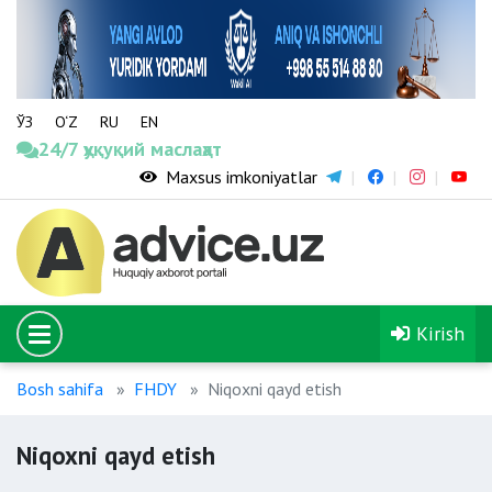
ЎЗ
O‘Z
RU
EN
24/7 ҳуқуқий маслаҳат
Maxsus imkoniyatlar
Kirish
Bosh sahifa
FHDY
Niqoxni qayd etish
Niqoxni qayd etish