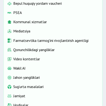
Bepul huquqiy yordam vaucheri
PSEA
Kommunal xizmatlar
Mediatsiya
Farmatsevtika tarmog'ini rivojlantirish agentligi
Qonunchilikdagi yangiliklar
Video kontentlar
Wakil AI
Jahon yangiliklari
Sug‘urta masalalari
Jamiyat
Hodisalar