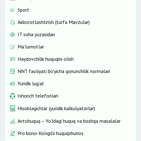
Sport
Axborotlashtirish (turfa Mavzular)
IT soha yuzasidan
Ma’lumotlar
Haydovchilik huquqini olish
NNT faoliyati bo'yicha qonunchilik normalari
Yuridik lug‘at
Ishonch telefonlari
Hisoblagichlar (yuridik kalkulyatorlar)
Avtohuquq – Yo‘ldagi huquq va boshqa masalalar
Pro bono-Ko‘ngilli huquqshunos