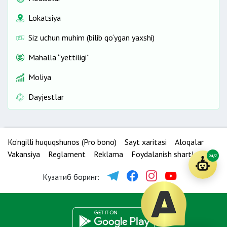
Lokatsiya
Siz uchun muhim (bilib qo‘ygan yaxshi)
Mahalla “yettiligi”
Moliya
Dayjestlar
Ko‘ngilli huquqshunos (Pro bono)
Sayt xaritasi
Aloqalar
Vakansiya
Reglament
Reklama
Foydalanish shartlari
24/7
Кузатиб боринг: