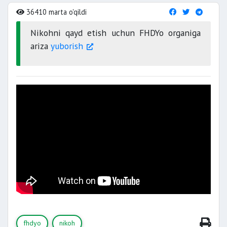
36410 marta o'qildi
Nikohni qayd etish uchun FHDYo organiga
ariza
yuborish
fhdyo
nikoh