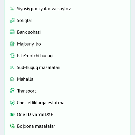
Siyosiy partiyalar va saylov
Soliqlar
Bank sohasi
Majburiy ijro
Iste’molchi huquqi
Sud-huquq masalalari
Mahalla
Transport
Chet elliklarga eslatma
One ID vа YaIDXP
Bojxona masalalar