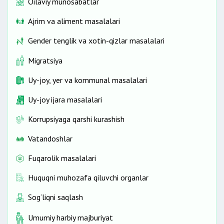
Oilaviy munosabatlar
Ajrim va aliment masalalari
Gender tenglik va xotin-qizlar masalalari
Migratsiya
Uy-joy, yer va kommunal masalalari
Uy-joy ijara masalalari
Korrupsiyaga qarshi kurashish
Vatandoshlar
Fuqarolik masalalari
Huquqni muhozafa qiluvchi organlar
Sog‘liqni saqlash
Umumiy harbiy majburiyat