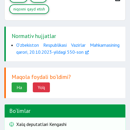
niqoxni qayd etish
Normativ hujjatlar
O‘zbekiston Respublikasi Vazirlar Mahkamasining
qarori, 20.10.2023-yildagi 550-son
Maqola foydali bo‘ldimi?
Ha
Yo'q
Bo‘limlar
Xalq deputatlari Kengashi