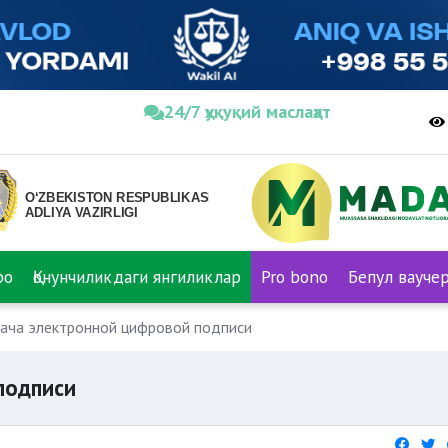
24/7 ҳуқуқий маслаҳат
ро
Қонунчиликдаги янгиликлар
Pro bono
Бепул вауче
ача электронной цифровой подписи
подписи