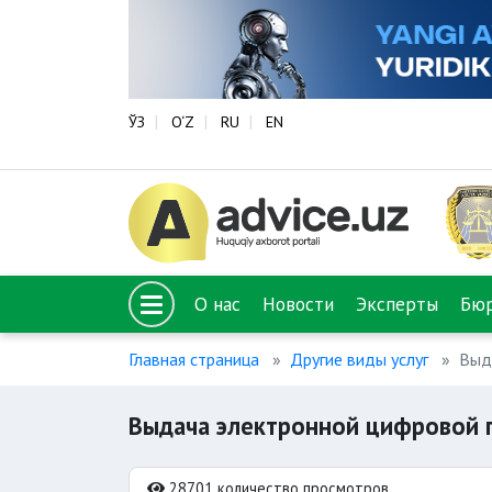
ЎЗ
O‘Z
RU
EN
О нас
Новости
Эксперты
Бю
Главная страница
Другие виды услуг
Выд
Выдача электронной цифровой 
28701 количество просмотров