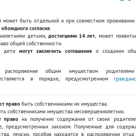
й может быть отдельной и при совместном проживании
с
обоюдного согласия
.
нолетними детьми,
достигшими 14 лет
, может появить
аво общей собственности.
ие дети
могут заключить соглашение
о создании об
и распоряжения общим имуществом родителям
ествляется в порядке, предусмотренном
гражданс
ют право
быть собственниками их имущества.
ть собственниками имущества несовершеннолетних.
т право
на получение содержания от своих родител
е, предусмотренных законом. Полученные для содерж
тва, пенсии, пособия находятся в распоряжении отца