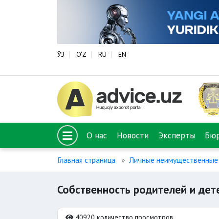
ЎЗ
O‘Z
RU
EN
О нас
Новости
Эксперты
Бю
Главная страница
Личные неимущественные 
Собственность родителей и дет
40920 количество просмотров