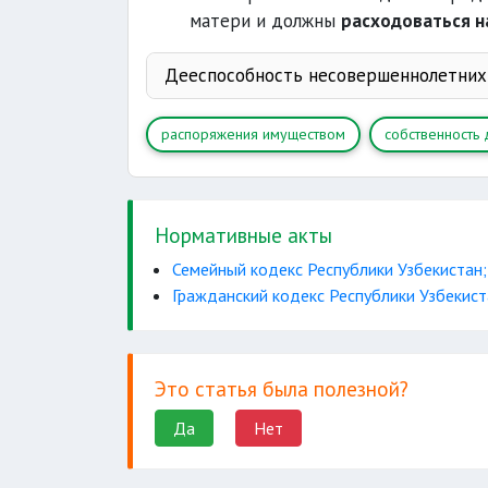
матери и должны
расходоваться н
Дееспособность несовершеннолетних
распоряжения имуществом
собственность 
Нормативные акты
Семейный кодекс Республики Узбекистан;
Гражданский кодекс Республики Узбекист
распоряжаться
права автора
Это статья была полезной?
вносить вклады
мелкие бытовые сделк
Да
Нет