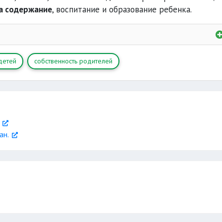
а содержание
, воспитание и образование ребенка.
детей
собственность родителей
ан.
и