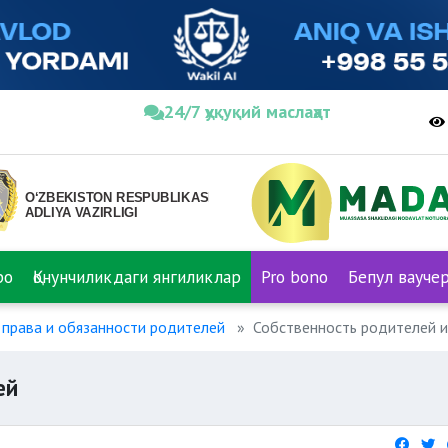
24/7 ҳуқуқий маслаҳат
ро
Қонунчиликдаги янгиликлар
Pro bono
Бепул вауче
права и обязанности родителей
Собственность родителей и
ей