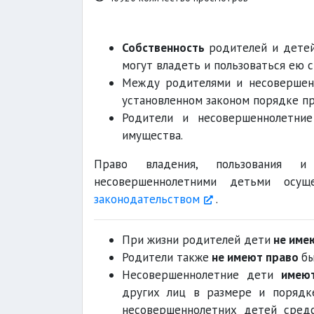
Собственность
родителей и дете
могут владеть и пользоваться ею 
Между родителями и несовершен
установленном законом порядке пр
Родители и несовершеннолетн
имущества.
Право владения, пользования 
несовершеннолетними детьми осущ
законодательством
.
При жизни родителей дети
не име
Родители также
не имеют право
бы
Несовершеннолетние дети
имею
других лиц в размере и порядк
несовершеннолетних детей средс