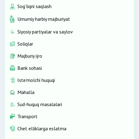
Sog‘liqni saqlash
Umumiy harbiy majburiyat
Siyosiy partiyalar va saylov
Soliqlar
Majburiy ijro
Bank sohasi
Iste’molchi huquqi
Mahalla
Sud-huquq masalalari
Transport
Chet elliklarga eslatma