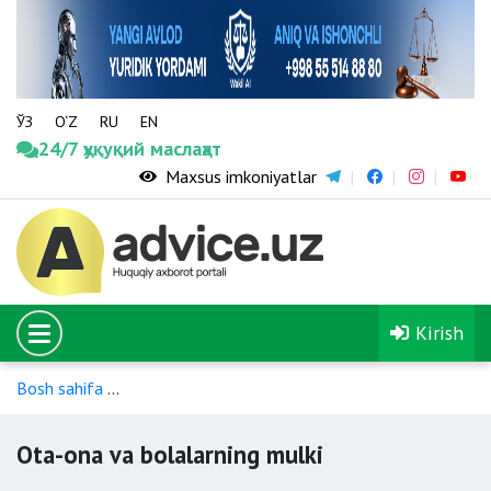
ЎЗ
O‘Z
RU
EN
24/7 ҳуқуқий маслаҳат
Maxsus imkoniyatlar
Kirish
Bosh sahifa
Ota-onaning shaxsiy nomulkiy huquq va majburiya
Ota-ona va bolalarning mulki