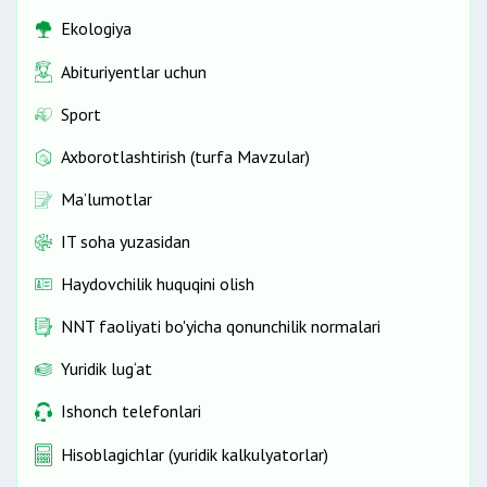
Ekologiya
Abituriyentlar uchun
Sport
Axborotlashtirish (turfa Mavzular)
Ma’lumotlar
IT soha yuzasidan
Haydovchilik huquqini olish
NNT faoliyati bo'yicha qonunchilik normalari
Yuridik lug‘at
Ishonch telefonlari
Hisoblagichlar (yuridik kalkulyatorlar)