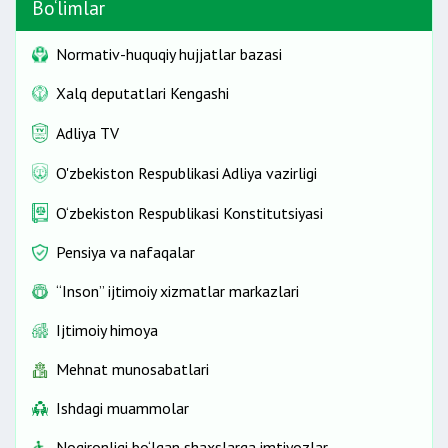
Bo‘limlar
kredit muassasalariga
Normativ-huquqiy hujjatlar bazasi
mayda maishiy bitimlarni
Xalq deputatlari Kengashi
Adliya TV
O'zbekiston Respublikasi Adliya vazirligi
O‘zbekiston Respublikasi Konstitutsiyasi
Pensiya va nafaqalar
“Inson” ijtimoiy xizmatlar markazlari
Ijtimoiy himoya
Mehnat munosabatlari
Ishdagi muammolar
Nogironligi bo‘lgan shaxslarga imtiyozlar