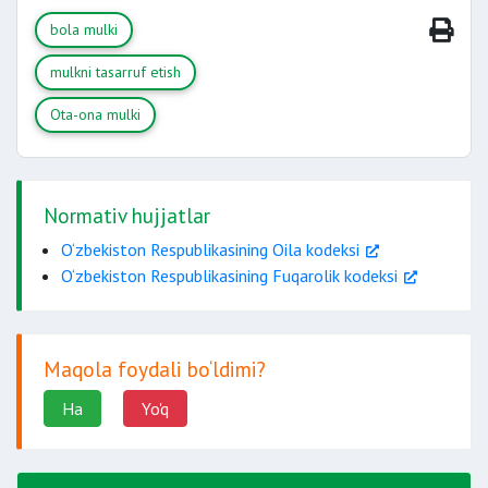
bola mulki
mulkni tasarruf etish
Ota-ona mulki
Normativ hujjatlar
O‘zbekiston Respublikasining Oila kodeksi
O‘zbekiston Respublikasining Fuqarolik kodeksi
o‘z ish haqi,
Maqola foydali bo‘ldimi?
Ha
Yo'q
intellektual faoliyatining