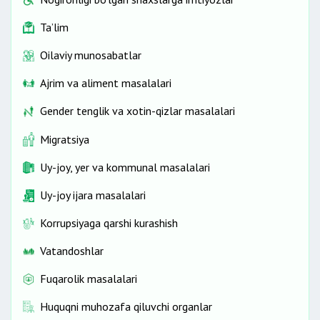
mablag‘larni
Ta’lim
tasarruf etish
Oilaviy munosabatlar
Ajrim va aliment masalalari
Gender tenglik va xotin-qizlar masalalari
Migratsiya
Uy-joy, yer va kommunal masalalari
Uy-joy ijara masalalari
Korrupsiyaga qarshi kurashish
Vatandoshlar
Fuqarolik masalalari
Huquqni muhozafa qiluvchi organlar