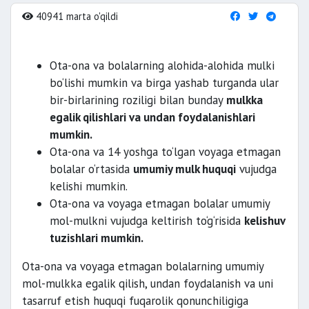
40941 marta o'qildi
Ota-ona va bolalarning alohida-alohida mulki
bo‘lishi mumkin va birga yashab turganda ular
bir-birlarining roziligi bilan bunday
mulkka
egalik qilishlari va undan foydalanishlari
mumkin.
Ota-ona va 14 yoshga to‘lgan voyaga etmagan
bolalar o‘rtasida
umumiy mulk huquqi
vujudga
kelishi mumkin.
Ota-ona va voyaga etmagan bolalar umumiy
mol-mulkni vujudga keltirish to‘g‘risida
kelishuv
tuzishlari mumkin.
Ota-ona va voyaga etmagan bolalarning umumiy
mol-mulkka egalik qilish, undan foydalanish va uni
tasarruf etish huquqi fuqarolik qonunchiligiga