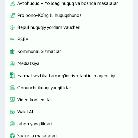
Avtohuquq – Yo‘ldagi huquq va boshqa masalalar
Pro bono-Ko‘ngilli huquqshunos
Bepul huquqiy yordam vaucheri
PSEA
Kommunal xizmatlar
Mediatsiya
Farmatsevtika tarmog'ini rivojlantirish agentligi
Qonunchilikdagi yangiliklar
Video kontentlar
Wakil AI
Jahon yangiliklari
Sug‘urta masalalari