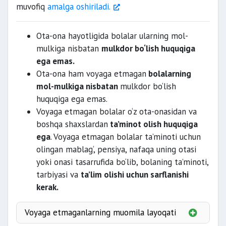
muvofiq
amalga oshiriladi.
Ota-ona hayotligida bolalar ularning mol-
mulkiga nisbatan
mulkdor bo‘lish huquqiga
ega emas.
Ota-ona ham voyaga etmagan
bolalarning
mol-mulkiga nisbatan
mulkdor bo‘lish
huquqiga ega emas.
Voyaga etmagan bolalar o‘z ota-onasidan va
boshqa shaxslardan
ta’minot olish huquqiga
ega
. Voyaga etmagan bolalar ta’minoti uchun
olingan mablag‘, pensiya, nafaqa uning otasi
yoki onasi tasarrufida bo‘lib, bolaning ta’minoti,
tarbiyasi va
ta’lim olishi uchun sarflanishi
kerak.
Voyaga etmaganlarning muomila layoqati