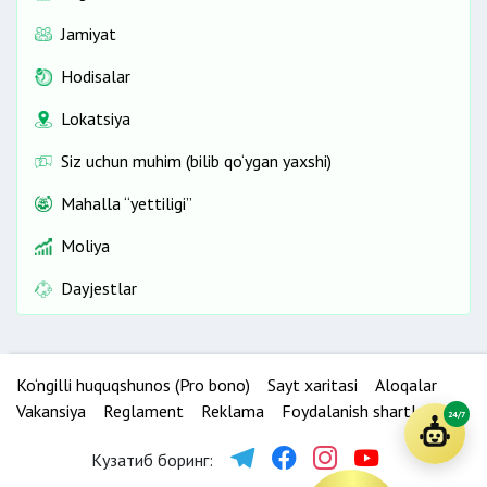
Jamiyat
Hodisalar
Lokatsiya
Siz uchun muhim (bilib qo‘ygan yaxshi)
Mahalla “yettiligi”
Moliya
Dayjestlar
Ko‘ngilli huquqshunos (Pro bono)
Sayt xaritasi
Aloqalar
Vakansiya
Reglament
Reklama
Foydalanish shartlari
24/7
Кузатиб боринг: