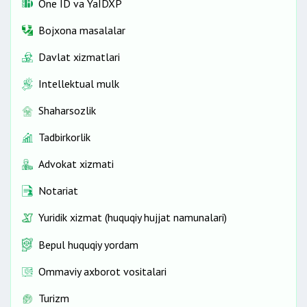
One ID vа YaIDXP
Bojxona masalalar
Davlat xizmatlari
Intellektual mulk
Shaharsozlik
Tadbirkorlik
Advokat xizmati
Notariat
Yuridik xizmat (huquqiy hujjat namunalari)
Bepul huquqiy yordam
Ommaviy axborot vositalari
Turizm