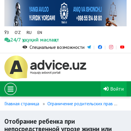
ЎЗ
O‘Z
RU
EN
24/7 ҳуқуқий маслаҳат
Специальные возможности
Войти
Главная страница
Ограничение родительских прав
Отоб
Отобрание ребенка при
непосредственной угрозе жизни или