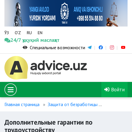
ЎЗ
O‘Z
RU
EN
24/7 ҳуқуқий маслаҳат
Специальные возможности
Войти
Главная страница
Защита от безработицы
Дополнитель
Дополнительные гарантии по
трудоустройству