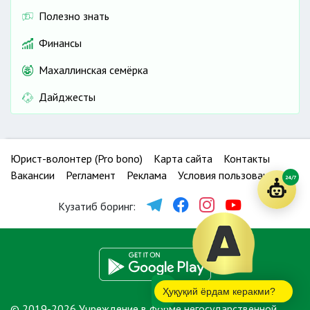
Полезно знать
Финансы
Махаллинская семёрка
Дайджесты
Юрист-волонтер (Pro bono)
Карта сайта
Контакты
Вакансии
Регламент
Реклама
Условия пользования
24/7
Кузатиб боринг:
Ҳуқуқий ёрдам керакми?
© 2019-2026 Учреждение в форме негосударственной