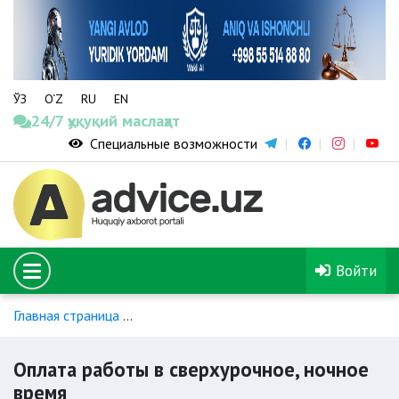
ЎЗ
O‘Z
RU
EN
24/7 ҳуқуқий маслаҳат
Специальные возможности
Войти
Главная страница
Общие положения касательно оплаты т
Оплата работы в сверхурочное, ночное
время