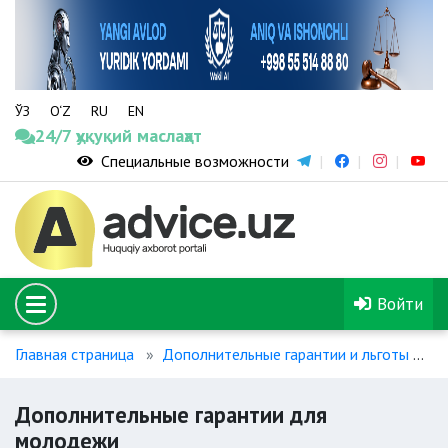
ЎЗ
O‘Z
RU
EN
24/7 ҳуқуқий маслаҳат
Специальные возможности
Войти
Главная страница
Дополнительные гарантии и льготы
Д
Дополнительные гарантии для
молодежи