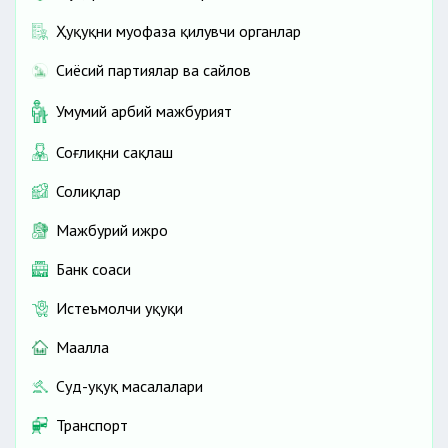
Ҳуқуқни муҳофаза қилувчи органлар
Сиёсий партиялар ва сайлов
Умумий ҳарбий мажбурият
Соғлиқни сақлаш
Солиқлар
Мажбурий ижро
Банк соҳаси
Истеъмолчи ҳуқуқи
Маҳалла
Суд-ҳуқуқ масалалари
Транспорт