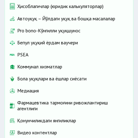
Ҳисоблагичлар (юридик калькуляторлар)
Автоҳуқуқ – Йўлдаги ҳуқуқ ва бошқа масалалар
Pro bono-Кўнгилли ҳуқуқшунос
Бепул ҳуқуқий ёрдам ваучери
PSEA
Коммунал хизматлар
Бола ҳуқуқлари ва ёшлар сиёсати
Медиация
Фармацевтика тармоғини ривожлантириш
агентлиги
Қонунчиликдаги янгиликлар
Видео контентлар