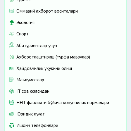
Оммавий ахборот воситалари
Экология
Спорт
Абитуриентлар учун
Ахборотлаштириш (турфа мавзулар)
Ҳайдовчилик ҳуқуқини олиш
Маълумотлар
IT соҳа юзасидан
ННТ фаолияти бўйича қонунчилик нормалари
Юридик луғат
Ишонч телефонлари