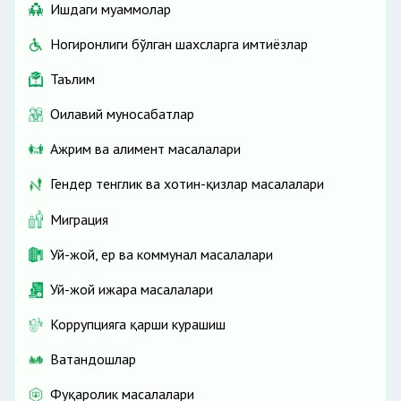
Ишдаги муаммолар
Ногиронлиги бўлган шахсларга имтиёзлар
Таълим
Оилавий муносабатлар
Ажрим ва алимент масалалари
Гендер тенглик ва хотин-қизлар масалалари
Миграция
Уй-жой, ер ва коммунал масалалари
Уй-жой ижара масалалари
Коррупцияга қарши курашиш
Ватандошлар
Фуқаролик масалалари