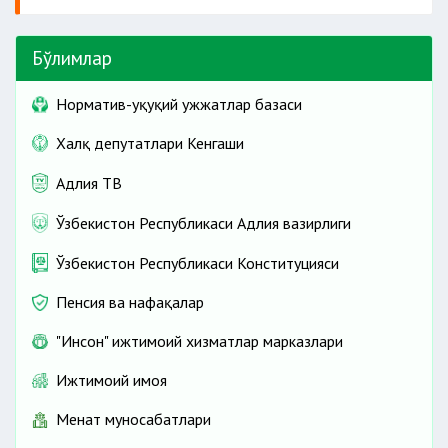
Бўлимлар
Норматив-ҳуқуқий ҳужжатлар базаси
Халқ депутатлари Кенгаши
Адлия ТВ
Ўзбекистон Республикаси Адлия вазирлиги
Ўзбекистон Республикаси Конституцияси
Пенсия ва нафақалар
"Инсон" ижтимоий хизматлар марказлари
Ижтимоий ҳимоя
Меҳнат муносабатлари