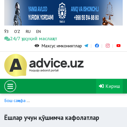
ЎЗ
O‘Z
RU
EN
24/7 ҳуқуқий маслаҳат
Махсус имкониятлар
Кириш
Бош саҳифа
Айрим тоифадаги ходимларга бериладиган қўш
Ёшлар учун қўшимча кафолатлар