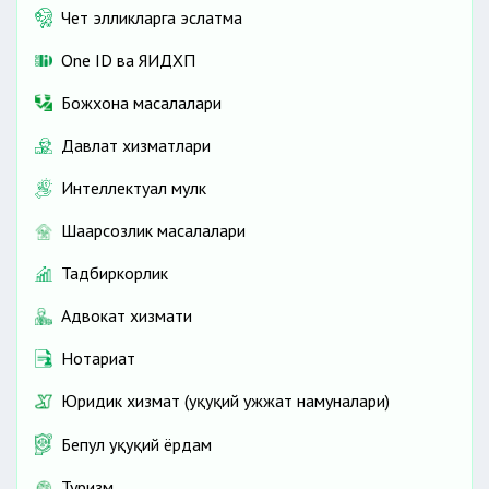
Чет элликларга эслатма
One ID ва ЯИДХП
Божхона масалалари
Давлат хизматлари
Интеллектуал мулк
Шаҳарсозлик масалалари
Тадбиркорлик
Адвокат хизмати
Нотариат
Юридик хизмат (ҳуқуқий ҳужжат намуналари)
Бепул ҳуқуқий ёрдам
Туризм