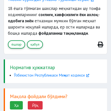
18 ёшга тўлмаган шахслар меҳнатидан шу тоифа
ходимларининг
соғлиғи, хавфсизлиги ёки ахлоқ-
одобига зиён
етказиши мумкин бўлган меҳнат
шароити ноқулай ишларда, ер ости ишларида ва
бошқа ишларда
фойдаланиш тақиқланади
.
ёшлар
қабул
Норматив ҳужжатлар
Ўзбекистон Республикаси Меҳнат кодекси
Мақола фойдали бўлдими?
Ҳа
Йўқ