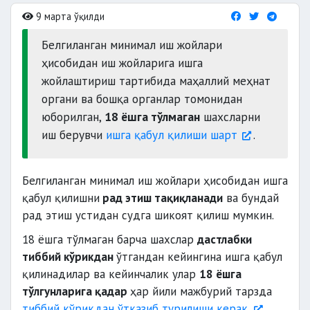
9 марта ўқилди
Белгиланган минимал иш жойлари
ҳисобидан иш жойларига ишга
жойлаштириш тартибида маҳаллий меҳнат
органи ва бошқа органлар томонидан
юборилган,
18 ёшга тўлмаган
шахсларни
иш берувчи
ишга қабул қилиши шарт
.
Белгиланган минимал иш жойлари ҳисобидан ишга
қабул қилишни
рад этиш тақиқланади
ва бундай
рад этиш устидан судга шикоят қилиш мумкин.
18 ёшга тўлмаган барча шахслар
дастлабки
тиббий кўрикдан
ўтгандан кейингина ишга қабул
қилинадилар ва кейинчалик улар
18 ёшга
тўлгунларига қадар
ҳар йили мажбурий тарзда
тиббий кўрикдан ўтказиб турилиши керак.