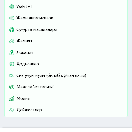
Wakil AI
Жаҳон янгиликлари
Cуғурта масалалари
Жамият
Локация
Ҳодисалар
Сиз учун муҳим (билиб қўйган яхши)
Маҳалла "еттилиги"
Молия
Дайжестлар