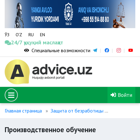
ЎЗ
O‘Z
RU
EN
24/7 ҳуқуқий маслаҳат
Специальные возможности
Войти
Главная страница
Защита от безработицы
Производст
Производственное обучение